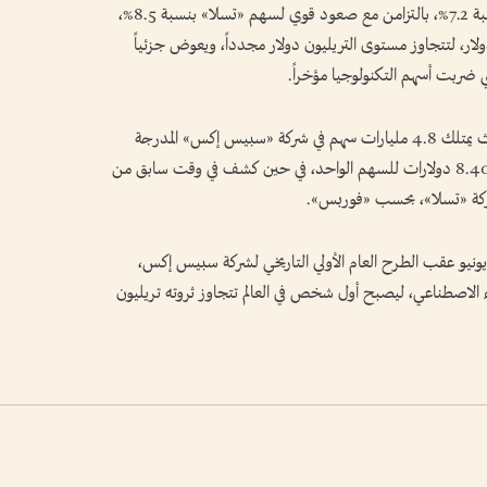
وشهدت الجلسة قفزة في سهم «سبيس إكس» بنسبة 7.2%، بالتزامن مع صعود قوي لسهم «تسلا» بنسبة 8.5%،
فع ثروة «ماسك» بأكثر من 62 مليار دولار، لتتجاوز مستوى التريليون دولار مجدداً، ويعوض جزئياً
لتي ضربت أسهم التكنولوجيا مؤخراً.
وتتوزع حيازة «ماسك» الرئيسية في الشركتين؛ حيث يمتلك 4.8 مليارات سهم في شركة «سبيس إكس» المدرجة
حديثاً، بالإضافة إلى 350 مليون خيار أسهم بسعر 8.40 دولارات للسهم الواحد، في حين كشف في وقت سابق من
ان «ماسك» قد دخل نادي التريليونيرات في 12 يونيو عقب الطرح العام الأولي التاريخي لشركة سبيس إكس،
ء الاصطناعي، ليصبح أول شخص في العالم تتجاوز ثروته تريليون