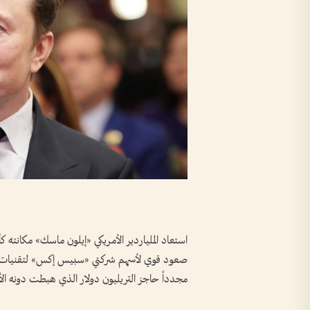
استعاد الملياردير الأمريكي «إيلون ماسك» مكانته كأو
صعود قوي لأسهم شركتي «سبيس إكس» لتقنيات الفض
مجدداً حاجز التريليون دولار الذي هبطت دونه الأ