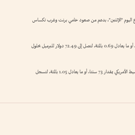
اع اليوم "الإثنين"، بدعم من صعود خامي برنت وغرب تكساس
وصعدت العقود الآجلة لخام برنت بمقدار 50 سنتا، أو ما يعادل 0.69 بالمئة، لتصل إلى 72.49 دولار للبرميل بحلول
كما ارتفعت العقود الآجلة لخام غرب تكساس الوسيط الأمريكي بمقدار 73 سنتا، أو ما يعادل 1.05 بالمئة، لتسجل