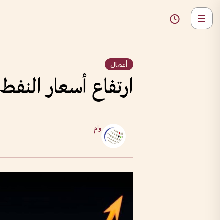
أعمال
ارتفاع أسعار النفط و"برنت" 
وام