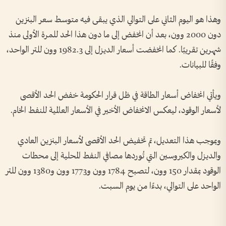
وهذا هو اليوم الثاني على التوالي الذي يبقى فيه متوسط سعر البنزين
دون 2000 وون، بعد أن انخفض إلى ما دون هذا الحد للمرة الأولى منذ
شهرين تقريبًا. كما انخفضت أسعار الديزل إلى 1982.3 وون للتر الواحد،
وفقًا للبيانات.
ويأتي انخفاض أسعار الطاقة في ظل قرار الحكومة خفض الحد الأقصى
لأسعار الوقود، ليعكس الانخفاض الأخير في الأسعار العالمية للنفط الخام.
وبموجب هذا التعديل، تم تخفيض الحد الأقصى لأسعار البنزين العادي
والديزل والكيروسين التي تُوردها مصافي النفط المحلية إلى محطات
الوقود بمقدار 150 وون، لتصبح 1784 وون و1773 وون و1380 وون للتر
الواحد على التوالي، بدءًا من يوم السبت.