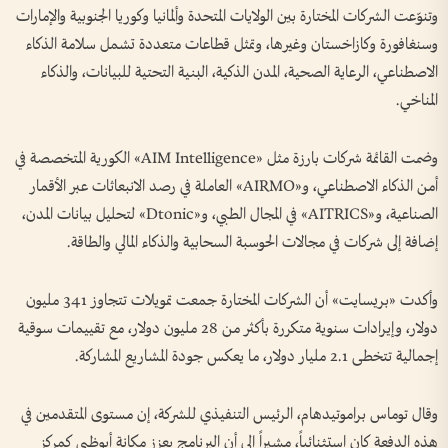
وتنوّعت الشركات المختارة بين الولايات المتحدة وألمانيا وكوريا الجنوبية والإمارات
وسنغافورة وكازاخستان وغيرها، وتمثل قطاعات متعددة تشمل سلامة الذكاء
الاصطناعي، الرعاية الصحية، المدن الذكية، البنية التحتية للبيانات، والذكاء
المناخي.
وضمت القائمة شركات بارزة مثل «AIM Intelligence» الكورية المتخصصة في
أمن الذكاء الاصطناعي، و«AIRMO» العاملة في رصد الانبعاثات عبر الأقمار
الصناعية، و«AITRICS» في المجال الطبي، و«Dtonic» لتحليل بيانات المدن،
إضافة إلى شركات في مجالات الحوسبة السحابية والذكاء المالي والطاقة.
وأكدت «بريسايت» أن الشركات المختارة جمعت تمويلات تتجاوز 341 مليون
دولار، وإيرادات سنوية متكررة بأكثر من 28 مليون دولار، مع تقييمات سوقية
إجمالية تتخطى 2.1 مليار دولار، ما يعكس جودة المشاريع المشاركة.
وقال توماس براموتيدهام، الرئيس التنفيذي للشركة، إن مستوى المتقدمين في
هذه الدفعة كان استثنائياً، مشيراً إلى أن البرنامج يعزز مكانة أبوظبي كمركز