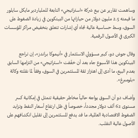
وساهمت تقارير عن بيع شركة «استراتيجي» التابعة للملياردير مايكل سايلور
ما قيمته 2.5 مليون دولار من حيازاتها من البيتكوين في زيادة الضغوط على
السوق، وسط حساسية عالية تجاه أي إشارات تتعلق بتخفيض مراكز المؤسسات
الكبرى في الأصول الرقمية.
وقال جوش دو، كبير مسؤولي الاستثمار في «أنيموكا براندز»، إن تراجع
البيتكوين هذا الأسبوع جاء بعد أن خفّفت «استراتيجي» من التزامها السابق
بعدم البيع، ما أدى إلى اهتزاز ثقة المستثمرين في السوق، وفقاً لما نقلته وكالة
«بلومبرغ».
وأضاف دو أن السوق يواجه حالياً مخاطر حقيقية تتمثل في إمكانية كسر
مستوى 62 ألف دولار مجدداً، خصوصاً في ظل ارتفاع أسعار النفط وتزايد
الضغوط الاقتصادية العالمية، ما قد يدفع المستثمرين إلى تقليل انكشافهم على
الأصول عالية التقلب.