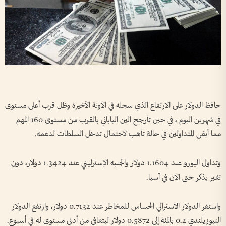
حافظ ⁠الدولار على الارتفاع الذي سجله في الآونة الأخيرة وظل قرب أعلى مستوى
في شهرين اليوم ، في حين تأرجح الين الياباني ​بالقرب من مستوى 160 المهم
مما أبقى المتداولين في حالة تأهب لاحتمال تدخل السلطات لدعمه.
وتداول اليورو عند 1.1604 دولار ⁠والجنيه الإسترليني عند 1.3424 دولار، ​دون
تغير يذكر حتى ⁠الآن في آسيا.
واستقر الدولار الأسترالي الحساس للمخاطر عند ⁠0.7132 دولار، وارتفع الدولار
النيوزيلندي 0.2 بالمئة إلى 0.5872 دولار ليتعافى من ⁠أدنى مستوى له في أسبوع.