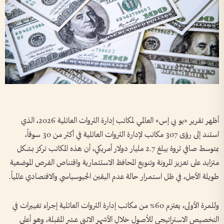
أظهر تقرير «يو بي إس» العالمي لمكاتب إدارة الثروات العائلية 2026، الذي
استند إلى رؤى 307 مكاتب لإدارة الثروات العائلية في أكثر من 30 سوقاً،
بمتوسط صافي ثروة يبلغ 2.7 مليار دولار أمريكي، أن هذه المكاتب تركز بشكل
متزايد على تعزيز المرونة وتنويع المحافظ الاستثمارية واقتناص الفرص الموضعية
طويلة الأجل، في ظل استمرار حالة عدم اليقين الجيوسياسي والاقتصادي عالمياً.
وللمرة الأولى، يعتزم 60% من مكاتب إدارة الثروات العائلية إجراء تغييرات في
التخصيص الاستراتيجي للأصول خلال الأشهر الاثني عشر المقبلة، وهو أعلى