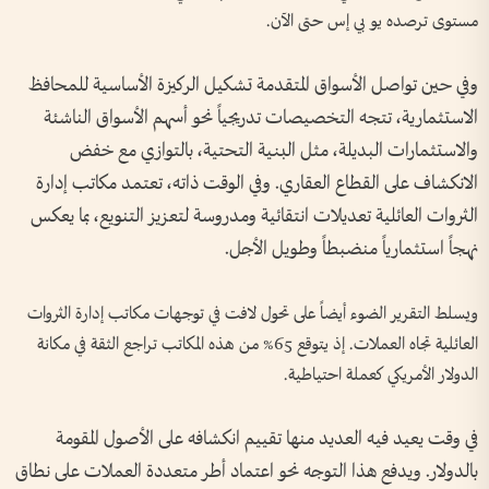
مستوى ترصده يو بي إس حتى الآن.
وفي حين تواصل الأسواق المتقدمة تشكيل الركيزة الأساسية للمحافظ
الاستثمارية، تتجه التخصيصات تدريجياً نحو أسهم الأسواق الناشئة
والاستثمارات البديلة، مثل البنية التحتية، بالتوازي مع خفض
الانكشاف على القطاع العقاري. وفي الوقت ذاته، تعتمد مكاتب إدارة
الثروات العائلية تعديلات انتقائية ومدروسة لتعزيز التنويع، بما يعكس
نهجاً استثمارياً منضبطاً وطويل الأجل.
ويسلط التقرير الضوء أيضاً على تحول لافت في توجهات مكاتب إدارة الثروات
العائلية تجاه العملات. إذ يتوقع 65% من هذه المكاتب تراجع الثقة في مكانة
الدولار الأمريكي كعملة احتياطية.
في وقت يعيد فيه العديد منها تقييم انكشافه على الأصول المقومة
بالدولار. ويدفع هذا التوجه نحو اعتماد أطر متعددة العملات على نطاق