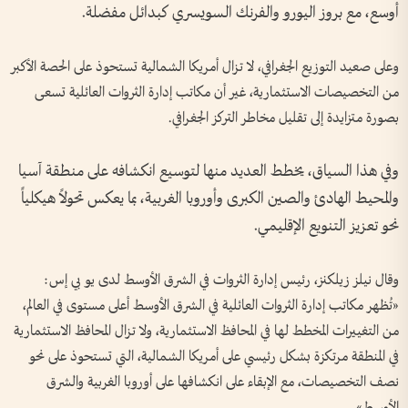
أوسع، مع بروز اليورو والفرنك السويسري كبدائل مفضلة.
وعلى صعيد التوزيع الجغرافي، لا تزال أمريكا الشمالية تستحوذ على الحصة الأكبر
من التخصيصات الاستثمارية، غير أن مكاتب إدارة الثروات العائلية تسعى
بصورة متزايدة إلى تقليل مخاطر التركز الجغرافي.
وفي هذا السياق، يخطط العديد منها لتوسيع انكشافه على منطقة آسيا
والمحيط الهادئ والصين الكبرى وأوروبا الغربية، بما يعكس تحولاً هيكلياً
نحو تعزيز التنويع الإقليمي.
وقال نيلز زيلكنز، رئيس إدارة الثروات في الشرق الأوسط لدى يو بي إس:
«تُظهر مكاتب إدارة الثروات العائلية في الشرق الأوسط أعلى مستوى في العالم،
من التغييرات المخطط لها في المحافظ الاستثمارية، ولا تزال المحافظ الاستثمارية
في المنطقة مرتكزة بشكل رئيسي على أمريكا الشمالية، التي تستحوذ على نحو
نصف التخصيصات، مع الإبقاء على انكشافها على أوروبا الغربية والشرق
الأوسط».