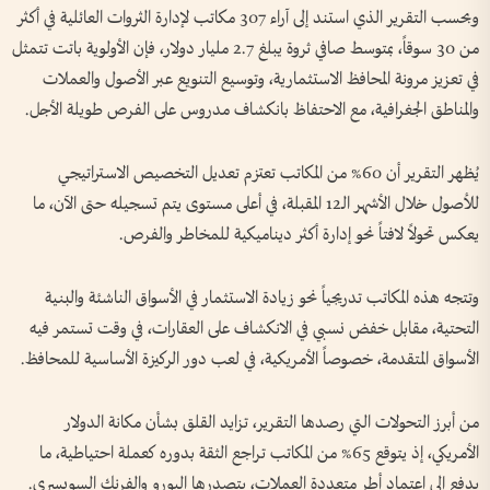
وبحسب التقرير الذي استند إلى آراء 307 مكاتب لإدارة الثروات العائلية في أكثر
من 30 سوقاً، بمتوسط صافي ثروة يبلغ 2.7 مليار دولار، فإن الأولوية باتت تتمثل
في تعزيز مرونة المحافظ الاستثمارية، وتوسيع التنويع عبر الأصول والعملات
والمناطق الجغرافية، مع الاحتفاظ بانكشاف مدروس على الفرص طويلة الأجل.
يُظهر التقرير أن 60% من المكاتب تعتزم تعديل التخصيص الاستراتيجي
للأصول خلال الأشهر الـ12 المقبلة، في أعلى مستوى يتم تسجيله حتى الآن، ما
يعكس تحولاً لافتاً نحو إدارة أكثر ديناميكية للمخاطر والفرص.
وتتجه هذه المكاتب تدريجياً نحو زيادة الاستثمار في الأسواق الناشئة والبنية
التحتية، مقابل خفض نسبي في الانكشاف على العقارات، في وقت تستمر فيه
الأسواق المتقدمة، خصوصاً الأمريكية، في لعب دور الركيزة الأساسية للمحافظ.
من أبرز التحولات التي رصدها التقرير، تزايد القلق بشأن مكانة الدولار
الأمريكي، إذ يتوقع 65% من المكاتب تراجع الثقة بدوره كعملة احتياطية، ما
يدفع إلى اعتماد أطر متعددة العملات، يتصدرها اليورو والفرنك السويسري.