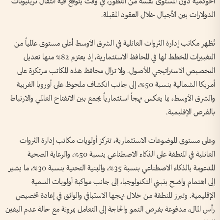
الحوكمية دون المستوى نفسه من التطور، في وقت يتوقع فيه انتقال تريليونات
الدولارات بين الأجيال خلال العقود المقبلة.
تُظهر مكاتب إدارة الثروات العائلية في الشرق الأوسط أعلى مستوى عالمياً من
التغييرات المخطط لها في المحافظ الاستثمارية، إذ يعتزم 82% منها تعديل
التخصيص الاستراتيجي للأصول. ولا تزال محافظ هذه المكاتب مرتكزة على
أمريكا الشمالية بنسبة 50%، إلى جانب انكشاف ملحوظ على أوروبا الغربية
والشرق الأوسط، بما يعكس نهجاً استثمارياً يجمع بين الانفتاح العالمي والارتباط
بالفرص الإقليمية.
وعلى مستوى الموضوعات الاستثمارية، تتركز أولويات مكاتب إدارة الثروات
العائلية في المنطقة على الذكاء الاصطناعي بنسبة 50%، والرعاية الصحية
المدعومة بالذكاء الاصطناعي بنسبة 35%، والبنية التحتية بنسبة 30%، ما يشير
إلى اهتمام واضح بتبني التكنولوجيا، إلى جانب مواكبة أولويات التنمية
الإقليمية. وتبرز المنطقة من خلال نهجها الاستباقي والواثق في إعادة تخصيص
رأس المال، مدفوعة بفرص النمو والحاجة إلى التعامل بمرونة مع حالة عدم اليقين