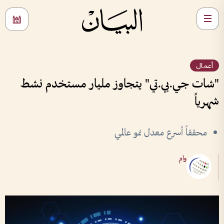
أعمال
"شات جي.بي.تي" يتجاوز مليار مستخدم نشط
شهرياً
محققاً أسرع معدل نمو عالمي
وام