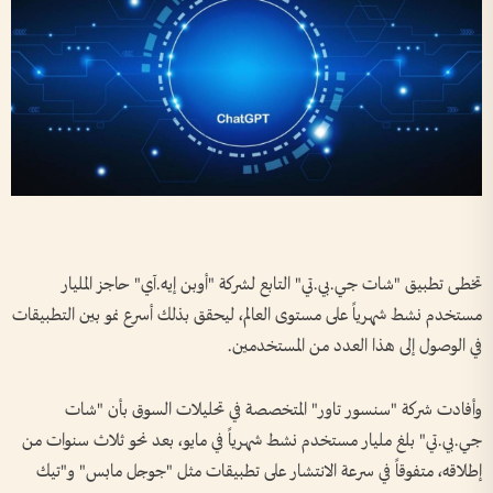
تخطى تطبيق "شات جي.بي.تي" التابع لشركة "أوبن إيه.آي" حاجز المليار
مستخدم نشط شهرياً على مستوى العالم، ليحقق بذلك أسرع نمو بين التطبيقات
في الوصول إلى هذا العدد من المستخدمين.
وأفادت شركة "سنسور تاور" المتخصصة في تحليلات السوق بأن "شات
جي.بي.تي" بلغ مليار مستخدم نشط شهرياً في مايو، بعد نحو ثلاث سنوات من
إطلاقه، متفوقاً في سرعة الانتشار على تطبيقات مثل "جوجل مابس" و"تيك