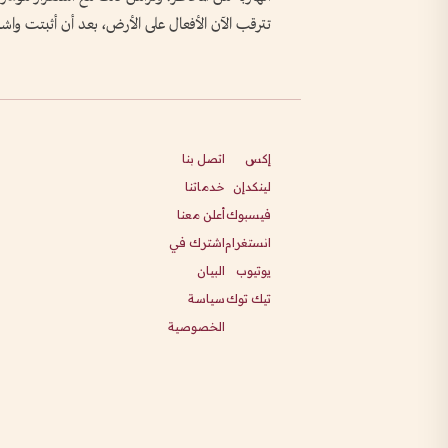
تترقب الآن الأفعال على الأرض، بعد أن أثبتت واش
إكس
اتصل بنا
لينكدإن
خدماتنا
فيسبوك
أعلن معنا
انستغرام
اشترك في
يوتيوب
البيان
تيك توك
سياسة
الخصوصية