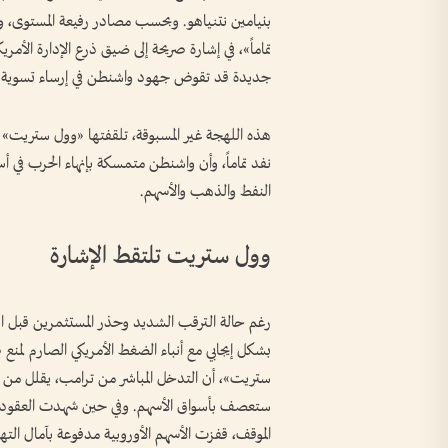
بنيامين نتنياهو. وبحسب مصادر رفيعة المستوى، وجّه 
تماماً»، في إشارة صريحة إلى ضيق ذرع الإدارة الأم
جديدة قد تقوض جهود واشنطن في إرساء تسوية شام
هذه اللهجة غير المسبوقة، تلقفتها «وول ستريت» ومر
نفد تماماً، وأن واشنطن متمسكة بإنهاء الحرب في أ
النفط والذهب والأسهم.
وول ستريت تلتقط الإشارة
رغم حالة الترقب الشديد وحذر المستثمرين قبل افت
بشكل إيجابي مع أنباء الضغط الأمريكي الصارم لمنع 
ستريت»، أن التدخل المباشر من ترامب، يقلل من ا
ستعصف بأسواق الأسهم. وفي حين شهدت العقود ال
الموقف، قفزت الأسهم الأوروبية مدفوعة بآمال التهد