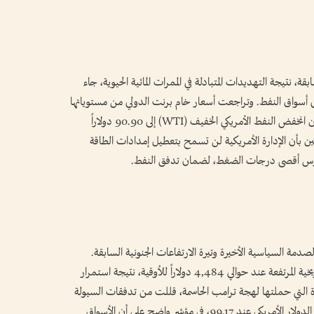
 نتيجة التهديدات المتبادلة في الممرات المائية الحيوية، جاء
إلى أسواق النفط. وتراجعت أسعار خام برنت الدولي من مستوياتها
المرتفعة لتستقر حول 93.72 دولاراً للبرميل، في حين انخفض النفط الأمريكي الخفيف (WTI) إلى 90.90 دولاراً
لين بأن الإدارة الأمريكية لن تسمح بتعطيل إمدادات الطاقة
تمارس أقصى درجات الضغط، لضمان تدفق النفط.
لصدمة السياسية الأخيرة وتيرة الارتفاعات الجنونية السابقة.
ورغم أن الذهب الفوري حافظ على مستوياته التاريخية المرتفعة عند حوالي 4,484 دولاراً للأوقية، نتيجة استمرار
شرة التي حملتها لهجة ترامب الحاسمة، قللت من تدفقات السيولة
الهاربة من المخاطر. وتزامن ذلك مع استقرار مؤشر الدولار الأمريكي عند 99.17، في مؤشر واضح على أن الأسواق