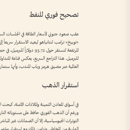
تصحيح فوري للنفط
عقب صعود جنوني لأسعار الطاقة في الجلسات السابقة،
«توبيخ» ترامب لنتانياهو ليعيد الاستقرار سريعاً 
للبرميل. هذا التراجع السريع، يعكس قناعة المتداو
العالمية عبر مضيق هرمز وباب المندب، وأنها س
استقرار الذهب
في أسواق المعادن الثمينة والملاذات الآمنة، كبحت ا
التوترات الجيوسياسية، إلا أن الضمانات غير المبا