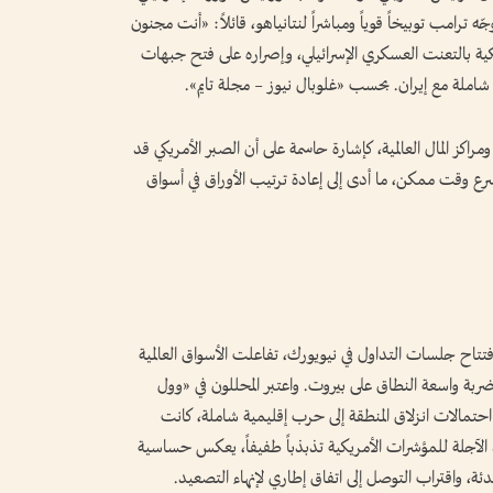
ترامب توبيخاً قوياً ومباشراً لنتانياهو، قائلاً: «أنت مجنون
ريكية بالتعنت العسكري الإسرائيلي، وإصراره على فتح جبهات
لة مع إيران. بحسب «غلوبال نيوز – مجلة تايم».
اكز المال العالمية، كإشارة حاسمة على أن الصبر الأمريكي قد
سرع وقت ممكن، ما أدى إلى إعادة ترتيب الأوراق في أسواق
تاح جلسات التداول في نيويورك، تفاعلت الأسواق العالمية
ضربة واسعة النطاق على بيروت. واعتبر المحللون في «وول
حتمالات انزلاق المنطقة إلى حرب إقليمية شاملة، كانت
آجلة للمؤشرات الأمريكية تذبذباً طفيفاً، يعكس حساسية
ئة، واقتراب التوصل إلى اتفاق إطاري لإنهاء التصعيد.