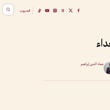
المبوب
داء
عماد الدين إبراهيم