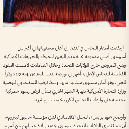
ارتفعت أسعار النحاس في لندن إلى أعلى مستوياتها في أكثر من
أسبوعين أمس مدعومة بحالة عدم اليقين المحيطة بالتعريفات الجمركية
وشح المعروض خارج الولايات المتحدة.وخلال التعاملات لامست العقود
القياسية للنحاس لأجل 3 أشهر في بورصة لندن للمعادن 13994 دولاراً
للطن، وهو أعلى مستوى منذ 14 مايو، وسط ترقب المستثمرين لتوصية
وزارة التجارة الأمريكية بنهاية الشهر الجاري بشأن فرض رسوم جمركية
محتملة على واردات النحاس المكرر، بحسب «رويترز».
وأوضح «توم برايس»، المحلل الاقتصادي لدى مؤسسة «بانميور ليبروم»،
أن مستثمري الولايات المتحدة يدرسون بجدية زيادة حيازاتهم من أسهم