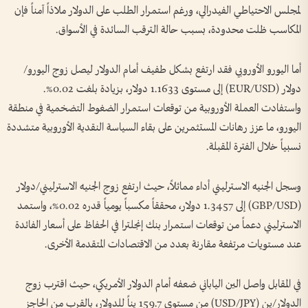
لمجلس الاحتياطي الفيدرالي، ورغم استمرار الطلب على الدولار ملاذاً آمناً فإن
المكاسب ظلت محدودة، بسبب حالة الترقب السائدة في الأسواق.
أما اليورو الأوروبي فقد ارتفع بشكل طفيف أمام الدولار ليصل زوج اليورو/
دولار (EUR/USD) إلى مستوى 1.1633 دولار، بزيادة بلغت 0.02%.
واستفادت العملة الأوروبية من توقعات استمرار الضغوط التضخمية في منطقة
اليورو، ما عزز رهانات المستثمرين على بقاء السياسة النقدية الأوروبية متشددة
نسبياً خلال الفترة المقبلة.
وسجل الجنيه الاسترليني أداء مماثلاً، حيث ارتفع زوج الجنيه الاسترليني/دولار
(GBP/USD) إلى 1.3457 دولار، محققاً مكسباً يومياً قدره 0.02%، واستمد
الاسترليني دعماً من توقعات استمرار بنك إنجلترا في الحفاظ على أسعار الفائدة
عند مستويات مرتفعة مقارنة بعدد من الاقتصادات المتقدمة الأخرى.
في المقابل واصل الين الياباني ضعفه أمام الدولار الأمريكي، حيث اقترب زوج
الدولار/ين (USD/JPY) من مستوى 159.7 يناً للدولار، بالقرب من الحاجز