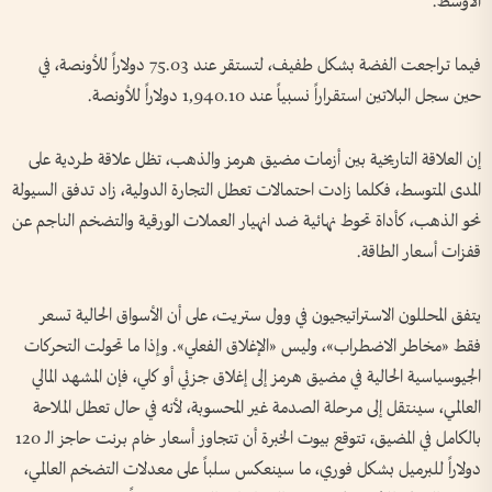
الأوسط.
فيما تراجعت الفضة بشكل طفيف، لتستقر عند 75.03 دولاراً للأونصة، في
حين سجل البلاتين استقراراً نسبياً عند 1,940.10 دولاراً للأونصة.
إن العلاقة التاريخية بين أزمات مضيق هرمز والذهب، تظل علاقة طردية على
المدى المتوسط، فكلما زادت احتمالات تعطل التجارة الدولية، زاد تدفق السيولة
نحو الذهب، كأداة تحوط نهائية ضد انهيار العملات الورقية والتضخم الناجم عن
قفزات أسعار الطاقة.
يتفق المحللون الاستراتيجيون في وول ستريت، على أن الأسواق الحالية تسعر
فقط «مخاطر الاضطراب»، وليس «الإغلاق الفعلي». وإذا ما تحولت التحركات
الجيوسياسية الحالية في مضيق هرمز إلى إغلاق جزئي أو كلي، فإن المشهد المالي
العالمي، سينتقل إلى مرحلة الصدمة غير المحسوبة، لأنه في حال تعطل الملاحة
بالكامل في المضيق، تتوقع بيوت الخبرة أن تتجاوز أسعار خام برنت حاجز الـ 120
دولاراً للبرميل بشكل فوري، ما سينعكس سلباً على معدلات التضخم العالمي،