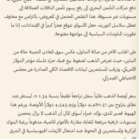
دفع شركات التأمين البحري إلى رفع رسوم تأمين الناقلات العملاقة إلى
مستويات غير مسبوقة. هذا التقلص المحتمل في المعروض، بالتزامن مع مخاوف
تعطل سلاسل التوريد، جعل الأسواق تتوقع عجزاً كبيراً في الإمدادات، إذا ما
تطورت المناوشات السياسية إلى مواجهة مفتوحة.
على الجانب الآخر من صالة التداول، عكس سوق المعادن الثمينة حالة من
التباين، حيث تعرض الذهب لضغوط بيع فنية، جراء تماسك مؤشر الدولار
الأمريكي، وترقب المستثمرين لبيانات الاقتصاد الكلي الصادرة عن مجلس
الاحتياطي الفيدرالي.
سعر أونصة الذهب عالمياً سجل تراجعاً طفيفاً بنسبة 1.34 %، ليستقر عند
نطاق يتراوح بين 4,480.37 دولاراً و4,545.95 دولاراً للأونصة. ورغم هذا
الهبوط قصير المدى، يؤكد خبراء أسواق المال أن الذهب لا يزال يتحصن
بمستويات تاريخية مرتفعة للغاية، مقارنة بالأعوام الماضية، مدفوعاً برغبة البنوك
المركزية والمستثمرين في التحوط ضد اشتعال الأزمات الجيوسياسية في الشرق