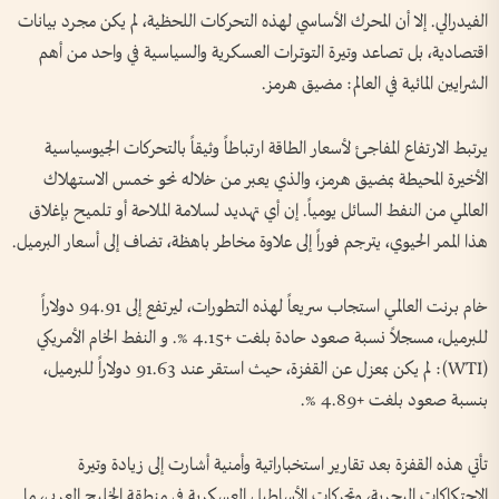
الفيدرالي. إلا أن المحرك الأساسي لهذه التحركات اللحظية، لم يكن مجرد بيانات
اقتصادية، بل تصاعد وتيرة التوترات العسكرية والسياسية في واحد من أهم
الشرايين المائية في العالم: مضيق هرمز.
يرتبط الارتفاع المفاجئ لأسعار الطاقة ارتباطاً وثيقاً بالتحركات الجيوسياسية
الأخيرة المحيطة بمضيق هرمز، والذي يعبر من خلاله نحو خمس الاستهلاك
العالمي من النفط السائل يومياً. إن أي تهديد لسلامة الملاحة أو تلميح بإغلاق
هذا الممر الحيوي، يترجم فوراً إلى علاوة مخاطر باهظة، تضاف إلى أسعار البرميل.
خام برنت العالمي استجاب سريعاً لهذه التطورات، ليرتفع إلى 94.91 دولاراً
للبرميل، مسجلاً نسبة صعود حادة بلغت +4.15 %. و النفط الخام الأمريكي
(WTI): لم يكن بمعزل عن القفزة، حيث استقر عند 91.63 دولاراً للبرميل،
بنسبة صعود بلغت +4.89 %.
تأتي هذه القفزة بعد تقارير استخباراتية وأمنية أشارت إلى زيادة وتيرة
الاحتكاكات البحرية، وتحركات الأساطيل العسكرية في منطقة الخليج العربي، ما