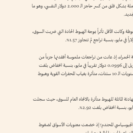
انخفاض بلغت 11.46%. وبهذا الهبوط، اقتربت العملة بشكل قلق من كسر حاجز الـ 2.000 دولار النفسي، وهو ما
ديد.
 وكانت الأقل تأثراً بموجة الهبوط الحادة التي ضربت السوق،
 الحمراء، إذ عانت من تراجعات ملموسة أفقدتها جزءاً من
قيمتها السوقية، متراجعة من 0.1086 دولار في أبريل إلى 0.0996 دولار تقريباً في مايو، بنسبة انخفاض بلغت
8.29%. وبذلك عادت عملة الميم للتداول دون مستويات الـ 10 سنتات، متأثرة بغياب المحفزات القوية وهبوط
هادئة المائلة للهبوط متأثرة بالاتجاه العام للسوق، حيث سجلت
 الجيوسياسي المحتدم؛ إذ خضعت معنويات الأسواق لضغوط