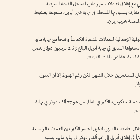
ع إغلاق تعاملات شهر مايو، لتسجل القيمة السوقية
مقارنة بمستوياتها المسجلة في نهاية شهر أبريل، مدفوعة بضغوط
لمتعلقة بحرب إيران.
ة الإجمالية للعملات المشفرة انكماشاً واضحاً مع نهاية مايو
بخسارتها لنحو 60 مليار دولار، حيث تراجعت من مستواها السابق في نهاية أبريل البالغ 2.63 تريليون دولار لتصل
لى المستثمرين خلال الشهر، لكن رغم الهبوط إلا أن السوق
وفيما يخص أداء العملات المشفرة القيادية، هبطت عملة «بتكوين» الأكبر في العالم، من نحو 77 ألف دولار في نهاية
خلال تعاملات الشهر، لتكون الخاسر الأكبر بين العملات الرئيسية
ة؛ إذ تراجعت بشكل ملحوظ من 2.260 دولاراً في إغلاق أبريل إلى نحو ألفي دولار في نهاية مايو، بنسبة