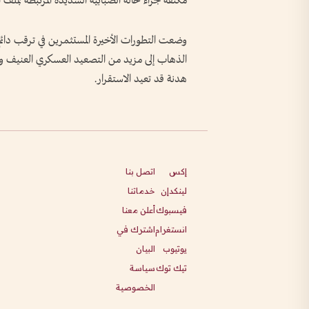
مكثفة جراء حالة الضبابية الشديدة المرتبطة بملف ال
وضعت التطورات الأخيرة المستثمرين في ترقب دائم
الذهاب إلى مزيد من التصعيد العسكري العنيف وبين
هدنة قد تعيد الاستقرار.
إكس
اتصل بنا
لينكدإن
خدماتنا
فيسبوك
أعلن معنا
انستغرام
اشترك في
يوتيوب
البيان
تيك توك
سياسة
الخصوصية