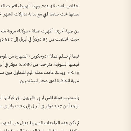
يضعها تحت ضغط فني مع بداية تداولات الشهر الج
من جهة أخرى، أظهرت عملة «سولانا» مرونة ملحوظة
حيث انخفضت من 83 دولاراً في أبريل إلى 81.7 دولاراً في مايو، بنسبة تراجع لم تتجاوز 1.57%.
فيما لم تسلم عملة «دوجكوين» الشهيرة من الموجة
شهية المخاطرة لدى صغار المستثمرين.
واستمرت عملة اكس ار بي «الريبيل» في تحركاتها ال
تراجعاً من 1.37 دولار في أبريل إلى 1.33 دولار في مايو، بنسبة انخفاض بلغت 2.92%.
لم تكن هذه التراجعات الشهرية بمعزل عن المشهد