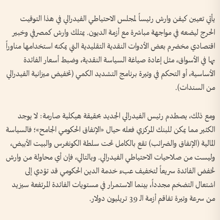
يأتي تعيين كيفن وارش رئيساً لمجلس الاحتياطي الفيدرالي في هذا التوقيت
الحرج ليضعه في مواجهة مباشرة مع أزمة الديون. يمتلك وارش كمصرفي وخبير
اقتصادي مخضرم بعض الأدوات النقدية التقليدية التي يمكنه استخدامها مناوراً
بها في الأسواق، مثل إعادة صياغة السياسة النقدية، وضبط أسعار الفائدة
الأساسية، أو التحكم في وتيرة برنامج التشديد الكمي (تخفيض ميزانية الفيدرالي
من السندات).
ومع ذلك، يصطدم رئيس الفيدرالي الجديد بحقيقة هيكلية صارمة: لا يوجد
الكثير مما يمكن للبنك المركزي فعله حيال «الإنفاق الحكومي الجامح»؛ فالسياسة
المالية (الإنفاق والضرائب) تقع بالكامل تحت سلطة الكونغرس والبيت الأبيض،
وليست من صلاحيات الاحتياطي الفيدرالي. وبالتالي، فإن أي محاولة من وارش
لخفض الفائدة سريعاً لتخفيف عبء خدمة الدين الحكومي قد تؤدي إلى
اشتعال التضخم مجدداً، بينما الاستمرار في مستويات الفائدة المرتفعة سيزيد
من سرعة وتيرة تفاقم أزمة الـ 39 تريليون دولار.