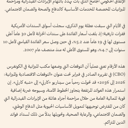
الإنفاق الحكومي الجامح الذي بات يهدد بالتهام الإيرادات الفيدرالية ومزاحمة
الميزانيات المخصصة للخدمات الأساسية كالدفاع والصحة والضمان الاجتماعي.
في الأيام التي سبقت عطلة يوم الذكرى، سجلت أسواق السندات الأمريكية
قفزات تاريخية؛ إذ بلغت أسعار الفائدة على سندات الخزانة لأجل 30 عاماً أعلى
مستوى لها في 19 عاماً عند 5.2%، في حين وصل سعر الفائدة القياسي لأجل 10
سنوات إلى 4.7%، وهو المستوى الأعلى له منذ منتصف عام 2007.
هذه الأرقام تعني عملياً أن التوقعات التي وضعها مكتب الميزانية في الكونغرس
(CBO) في تقريره الصادر في فبراير تحت عنوان «التوقعات الاقتصادية والميزانية:
2026 إلى 2036» قد تحولت رسمياً من سيناريو «كارثي» إلى «شبه كارثي». إن
استمرار هذه العوائد المرتفعة يتجاوز الخطوط الآمنة، وسيوجه ضربة إضافية
قوية للمالية العامة من خلال مزاحمة أجزاء هائلة من الإيرادات الفيدرالية التي
كان من المفترض توجيهها لتمويل الأساسيات الحيوية مثل الدفاع الوطني،
والضمان الاجتماعي، والرعاية الصحية، وتحويلها بدلاً من ذلك لسداد فوائد
الدين المتراكم.