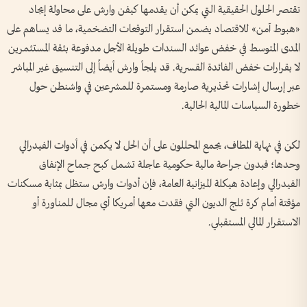
تقتصر الحلول الحقيقية التي يمكن أن يقدمها كيفن وارش على محاولة إيجاد
«هبوط آمن» للاقتصاد يضمن استقرار التوقعات التضخمية، ما قد يساهم على
المدى المتوسط في خفض عوائد السندات طويلة الأجل مدفوعة بثقة المستثمرين
لا بقرارات خفض الفائدة القسرية. قد يلجأ وارش أيضاً إلى التنسيق غير المباشر
عبر إرسال إشارات تحذيرية صارمة ومستمرة للمشرعين في واشنطن حول
خطورة السياسات المالية الحالية.
لكن في نهاية المطاف، يجمع المحللون على أن الحل لا يكمن في أدوات الفيدرالي
وحدها؛ فبدون جراحة مالية حكومية عاجلة تشمل كبح جماح الإنفاق
الفيدرالي وإعادة هيكلة الميزانية العامة، فإن أدوات وارش ستظل بمثابة مسكنات
مؤقتة أمام كرة ثلج الديون التي فقدت معها أمريكا أي مجال للمناورة أو
الاستقرار المالي المستقبلي.