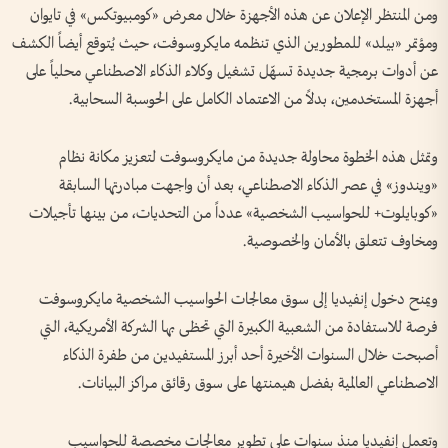
ومن المنتظر الإعلان عن هذه الأجهزة خلال معرض «كومبيوتكس» في تايوان
ومؤتمر «بيلد» للمطورين الذي تنظمه مايكروسوفت، حيث يُتوقع أيضاً الكشف
عن أدوات برمجية جديدة تسهّل تشغيل وكلاء الذكاء الاصطناعي محلياً على
أجهزة المستخدمين، بدلاً من الاعتماد الكامل على الحوسبة السحابية.
وتمثل هذه الخطوة محاولة جديدة من مايكروسوفت لتعزيز مكانة نظام
«ويندوز» في عصر الذكاء الاصطناعي، بعد أن واجهت مبادرتها السابقة
«كوبايلوت+ للحواسيب الشخصية» عدداً من التحديات، من بينها تأجيلات
ومخاوف تتعلق بالأمان والخصوصية.
ويمنح دخول إنفيديا إلى سوق معالجات الحواسيب الشخصية مايكروسوفت
فرصة للاستفادة من الشعبية الكبيرة التي تحظى بها الشركة الأمريكية، التي
أصبحت خلال السنوات الأخيرة أحد أبرز المستفيدين من طفرة الذكاء
الاصطناعي العالمية بفضل هيمنتها على سوق رقائق مراكز البيانات.
وتعمل إنفيديا منذ سنوات على تطوير معالجات مخصصة للحواسيب