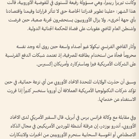
وكانت تيريزا ريبيرا، وهي مسؤولة رفيعة المستوى في المفوضية الأوروبية، قالت
هذا الشهر: «علينا تطوير قدراتنا الخاصة حتى لا تتأثر قراراتنا وقيمنا واقتصادنا
بأي جهة أخرى». ولا يزال الأوروبيون يستحضرون تجربة صعبة، حين فرضت
واشنطن العام الماضي عقوبات على قضاة المحكمة الجنائية الدولية.
وأثار القاضي الفرنسي نيكولا غيو أصداء واسعة حين روى أنه وجد نفسه
محروماً فجأة من استخدام بطاقته المصرفية، إذ تعتمد شبكات الدفع الفرنسية
على الشركات الأمريكية فيزا وماستركارد وأمريكان إكسبرس.
وسبق أن حذرت الولايات المتحدة الاتحاد الأوروبي من أي نزعة حمائية، في حين
تؤكد شركات التكنولوجيا الأمريكية العملاقة أن أوروبا ستخسر كثيراً إذا قررت
الاستغناء عن خدماتها.
وفي مقابلة مع وكالة فرانس برس في أبريل، قال السفير الأمريكي لدى الاتحاد
الأوروبي، أندرو بوزدر، إن عرقلة أنشطة الموردين الأمريكيين في مجال الذكاء
الاصطناعي أو الحوسبة السحابية ستحرم الأوروبيين من الخبرات والابتكارات