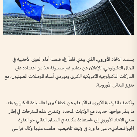
يستعد الاتحاد الأوروبي، الذي يبدي قلقاً إزاء ضعفه أمام القوى الأجنبية في
المجال التكنولوجي، للإعلان عن تدابير غير مسبوقة تحدّ من اعتماده على
الشركات التكنولوجية الأمريكية الكبرى وموردي أشباه الموصلات الصينيين، مع
تعزيز البدائل الأوروبية.
وتكشف المفوضية الأوروبية، الأربعاء، عن خطة كبرى لـ«السيادة التكنولوجية»،
ما ينذر بمواجهة جديدة مع الولايات المتحدة. وتندرج هذه المقترحات في إطار
سعي الاتحاد الأوروبي إلى «استعادة مكانته في السباق العالمي نحو النفوذ
الجيواقتصادي»، على ما ورد في وثيقة تلخيصية اطلعت عليها وكالة فرانس