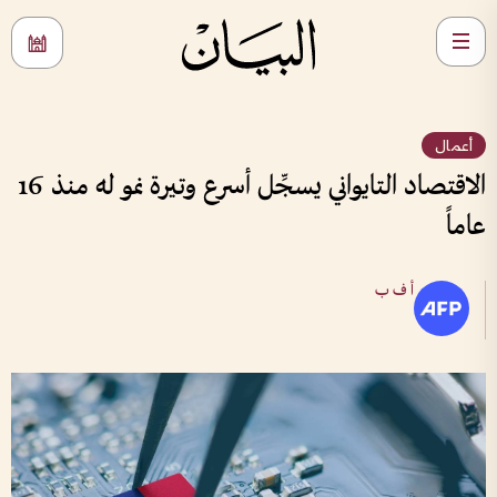
أعمال
الاقتصاد التايواني يسجِّل أسرع وتيرة نمو له منذ 16
عاماً
أ ف ب