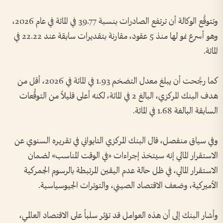
وتتوقَّع الوكالة أن ترتفع الصادرات بنسبة 39.77 في المائة في عام 2026،
وهو أسرع نمو لها منذ 5 عقود، مقارنة بتقديرات سابقة عند 22.22 في
المائة.
كما رجَّحت أن يبلغ معدل التضخم 1.93 في المائة في 2026، أقل من
هدف البنك المركزي، البالغ 2 في المائة، لكنه أعلى قليلاً من التوقُّعات
السابقة البالغة 1.68 في المائة.
وفي سياق منفصل، قال البنك المركزي التايواني في تقريره السنوي عن
الاستقرار المالي إنه سيتخذ إجراءات «في الوقت المناسب» لضمان
الاستقرار المالي، في ظل حالة عدم اليقين المرتبطة بالرسوم الجمركية
الأميركية، وضعف الاقتصاد الصيني، والتوترات الجيوسياسية.
وأشار البنك إلى أن هذه العوامل قد تؤثر سلباً على الاقتصاد العالمي،