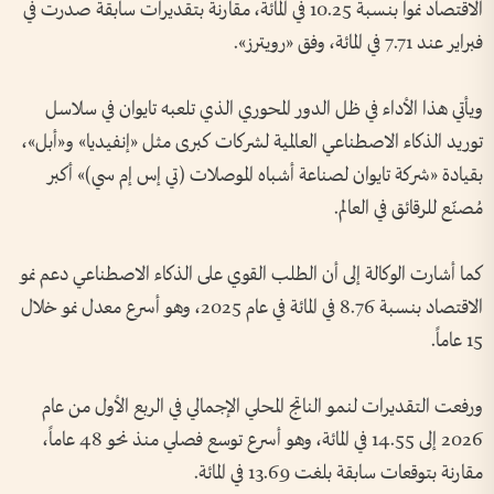
الاقتصاد نمواً بنسبة 10.25 في المائة، مقارنة بتقديرات سابقة صدرت في
فبراير عند 7.71 في المائة، وفق «رويترز».
ويأتي هذا الأداء في ظل الدور المحوري الذي تلعبه تايوان في سلاسل
توريد الذكاء الاصطناعي العالمية لشركات كبرى مثل «إنفيديا» و«أبل»،
بقيادة «شركة تايوان لصناعة أشباه الموصلات (تي إس إم سي)» أكبر
مُصنّع للرقائق في العالم.
كما أشارت الوكالة إلى أن الطلب القوي على الذكاء الاصطناعي دعم نمو
الاقتصاد بنسبة 8.76 في المائة في عام 2025، وهو أسرع معدل نمو خلال
15 عاماً.
ورفعت التقديرات لنمو الناتج المحلي الإجمالي في الربع الأول من عام
2026 إلى 14.55 في المائة، وهو أسرع توسع فصلي منذ نحو 48 عاماً،
مقارنة بتوقعات سابقة بلغت 13.69 في المائة.