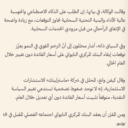
وقالت الوكالة، في بيانها، إن الطلب على الذكاء الاصطناعي والحوسبة
عالية الأداء والبنية التحتية السحابية تجاوز التوقعات، مع زيادة واضحة
في الإنفاق الرأسمالي من قبل مزودي الخدمات السحابية.
وفي السياق ذاته، أشار محللون إلى أنَّ الزخم القوي في النمو يعزِّز
توقعات إبقاء البنك المركزي التايواني على أسعار الفائدة دون تغيير خلال
العام الحالي.
وقال كيفن وانغ، المحلل في شركة «ماسترلينك» للاستشارات
الاستثمارية، إنه لا توجد ضغوط تضخمية تستدعي تغيير السياسة
النقدية، متوقعاً تثبيت أسعار الفائدة دون أي تعديل خلال العام.
ومن المقرَّر أن يعقد البنك المركزي التايواني اجتماعه الفصلي المقبل في 18
يونيو.