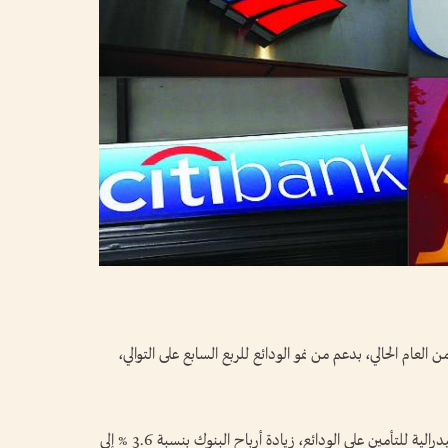
 العام الحالي، بدعم من نمو الودائع للربع السابع على التوالي،
وأظهرت بيانات صدرت، الأربعاء، عن المؤسسة الفيدرالية للتأمين على الودائع، زيادة أرباح البنوك بنسبة 3.6 % إلى