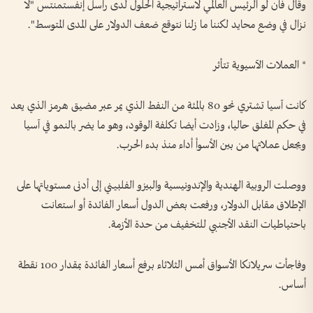
وقال فان لو الرئيس العالمي لاستراتيجية الحلول لدى ⁠راسل إنفستمنتس "لا
نزال في وضع محايد لكننا ما زلنا نتوقع ضعف الدولار على المدى المتوسط".
* العملات الآسيوية تتأثر
كانت آسيا تشتري نحو 80 بالمئة من النفط الذي يمر عبر مضيق هرمز الذي يعد
في حكم المغلق حاليا، وزادت أيضا تكلفة الوقود، وهو ما يضر بالنمو في آسيا
ويجعل عملاتها من بين الأسوأ ​أداء منذ بدء الحرب.
ووصلت الروبية الهندية والإندونيسية ⁠والبيزو الفلبيني إلى أدنى مستوياتها على
الإطلاق مقابل ⁠الدولار، ورفعت بعض الدول أسعار الفائدة أو استعانت
باحتياطيات النقد الأجنبي للتخفيف من حدة الأزمة.
وفاجأت سريلانكا الأسواق أمس الثلاثاء برفع أسعار الفائدة بمقدار 100 نقطة
أساس.