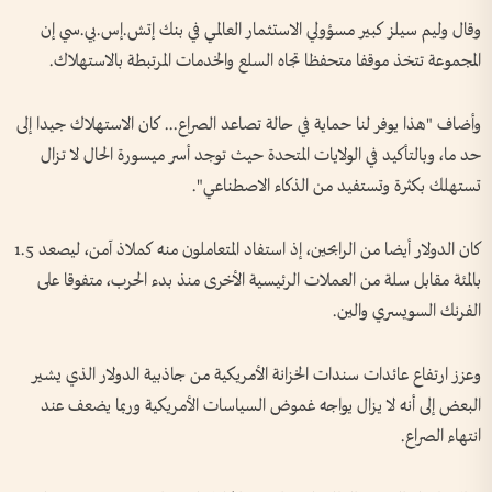
وقال وليم سيلز ‌كبير مسؤولي الاستثمار العالمي في بنك إتش.إس.بي.سي إن
المجموعة تتخذ موقفا متحفظا تجاه السلع والخدمات المرتبطة بالاستهلاك.
وأضاف "هذا يوفر ‌لنا حماية في حالة تصاعد الصراع... كان الاستهلاك جيدا إلى
حد ما، وبالتأكيد في الولايات المتحدة حيث توجد أسر ميسورة الحال لا تزال
‌تستهلك بكثرة وتستفيد من الذكاء الاصطناعي".
كان ‌الدولار أيضا من الرابحين، إذ استفاد المتعاملون منه كملاذ آمن، ليصعد 1.5
بالمئة مقابل سلة من العملات الرئيسية الأخرى منذ بدء الحرب، متفوقا على
الفرنك السويسري والين.
وعزز ارتفاع عائدات سندات الخزانة الأمريكية من ​جاذبية الدولار الذي يشير
البعض إلى أنه ‌لا يزال يواجه غموض السياسات الأمريكية وربما يضعف عند ​
انتهاء الصراع.