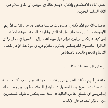
بشأن الذكاء الاصطناعي والآمال الأوسع نطاقا في التوصل إلى اتفاق سلام على
الآثار السلبية للحرب.
ووصلت الأسهم الأمريكية إلى مستويات قياسية مرتفعة في حين تقترب الأسهم
الأوروبية من أعلى مستوياتها على الإطلاق. وتجاوزت القيمة السوقية لشركة
إس.كيه. هاينكس تريليون دولار لأول مرة، لتنضم إلى منافسيها في مجال رقائق
الذاكرة، سامسونج إلكترونيكس وميكرون تكنولوجي، في بلوغ هذا ‌الإنجاز بفضل
الارتفاع المدفوع بالذكاء الاصطناعي.
لم تحقق كل القطاعات مكاسب.
وانخفض أسهم شركات الطيران على المؤشر ستاندرد اند بورز 500 بأكثر من ستة
بالمئة منذ بدء الصراع وسط اضطرابات عالمية في الرحلات الجوية. وتراجعت سلة
إم.إس.سي.آي للسلع الفاخرة العالمية 10 بالمئة، مما يعكس مخاوف المستثمرين
من أن يؤثر التضخم على الإنفاق.