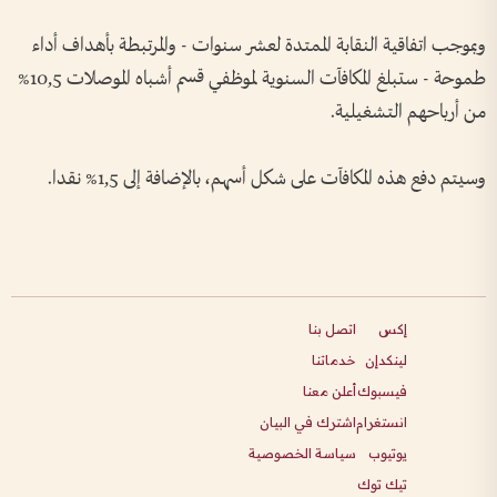
وبموجب اتفاقية النقابة الممتدة لعشر سنوات - والمرتبطة بأهداف أداء
طموحة - ستبلغ المكافآت السنوية لموظفي قسم أشباه الموصلات 10,5%
من أرباحهم التشغيلية.
وسيتم دفع هذه المكافآت على شكل أسهم، بالإضافة إلى 1,5% نقدا.
إكس
اتصل بنا
لينكدإن
خدماتنا
فيسبوك
أعلن معنا
انستغرام
اشترك في البيان
يوتيوب
سياسة الخصوصية
تيك توك