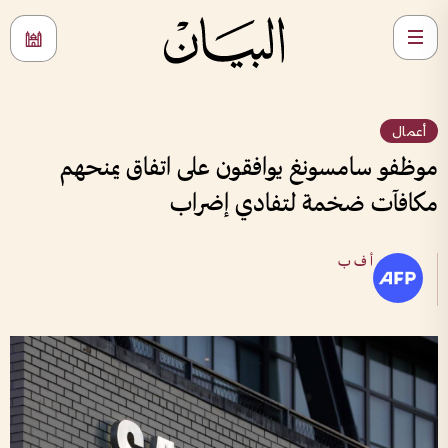
أعمال
موظفو سامسونغ يوافقون على اتفاق يمنحهم
مكافآت ضخمة لتفادي إضراب
أ ف ب