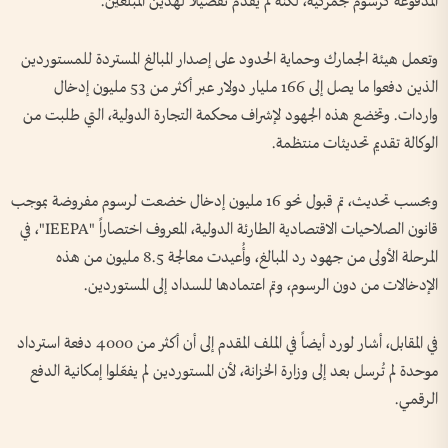
المدفوعة كرسوم جمركية، لكنه لم يقدم تفصيلاً لهذين المبلغين.
وتعمل هيئة الجمارك وحماية الحدود على إصدار المبالغ المستردة للمستوردين
الذين دفعوا ما يصل إلى 166 مليار دولار عبر أكثر من 53 مليون إدخال
واردات. وتخضع هذه الجهود لإشراف محكمة التجارة الدولية، التي طلبت من
الوكالة تقديم تحديثات منتظمة.
وبحسب تحديث، تم قبول نحو 16 مليون إدخال خضعت لرسوم مفروضة بموجب
قانون الصلاحيات الاقتصادية الطارئة الدولية، المعروف اختصاراً "IEEPA"، في
المرحلة الأولى من جهود رد المبالغ، وأُعيدت معالجة 8.5 مليون من هذه
الإدخالات من دون الرسوم، وتم اعتمادها للسداد إلى المستوردين.
في المقابل، أشار لورد أيضاً في الملف المقدم إلى أن أكثر من 4000 دفعة استرداد
موحدة لم تُرسل بعد إلى وزارة الخزانة، لأن المستوردين لم يفعّلوا إمكانية الدفع
الرقمي.