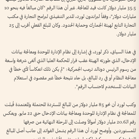
35.5 مليار دولار كانت قيد المعالجة. غير أن هذا الرقم "كان مبالغاً فيه بنحو 10
مليارات دولار"، وفقاً لبراندون لورد، المدير التنفيذي لبرامج التجارة في مكتب
التجارة التابع لهيئة الجمارك وحماية الحدود. وكان المبلغ الفعلي أقرب إلى 25
مليار دولار.
في هذا السياق، ذكر لورد، في إشارة إلى نظام الإدارة الموحدة ومعالجة بيانات
الإدخال، الذي طورته الهيئة عقب قرار المحكمة العليا الذي ألغى شريحة واسعة
من رسوم الرئيس دونالد ترمب الجمركية: "لم يكن ذلك انعكاساً لأي خطأ في
معالجة النظام أو في رد المبالغ، بل جاء نتيجة خطأ غير مقصود في استعلام
البيانات المستخدم لاحتساب الرقم".
وكتب لورد أن نحو 85 مليار دولار من المبالغ المستردة المحتملة والمعتمدة قُبلت
للمعالجة في نظام الإدارة الموحدة ومعالجة بيانات الإدخال حتى 22 مايو. ويعكس
رقم الـ20.6 مليار دولار أموالاً وصلت إلى المرحلة النهائية من صرفها
للمستوردين. وأوضح لورد أن هذا الرقم يشمل الفوائد إلى جانب أصل المبالغ