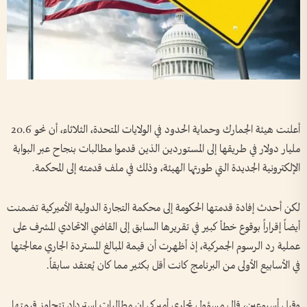
أعلنت هيئة الجمارك وحماية الحدود في الولايات المتحدة، الثلاثاء، أن نحو 20.6
مليار دولار في طريقها إلى المستوردين الذين قدموا مطالبات بنجاح عبر البوابة
الإلكترونية الجديدة التي طورتها الهيئة، وذلك في ملف قدمته إلى المحكمة.
لكن أحدث إفادة قدمتها الحكومة إلى محكمة التجارة الدولية الأميركية تضمنت
أيضاً إقراراً بوقوع خطأ كبير في تقريرها السابق إلى القاضي الاتحادي المشرف على
عملية رد الرسوم الجمركية، إذ أظهرت أن قيمة المبالغ المستردة الجاري معالجتها
في الأسابيع الأولى من البرنامج كانت أقل بكثير مما كان يُعتقد سابقاً.
وقبل أسبوعين، قال مسؤول تجاري أميركي إن مطالبات استرداد تتجاوز قيمتها