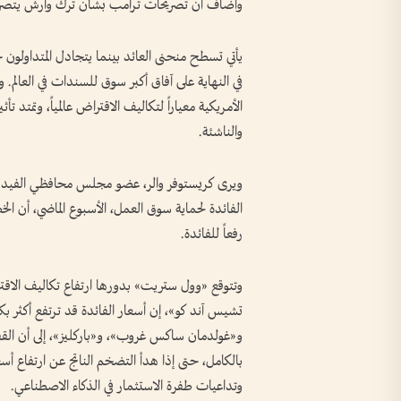
وأضاف أن تصريحات ترامب بشأن ترك وارش يتصرف 
يأتي تسطح منحنى العائد بينما يتجادل المتداولو
في النهاية على آفاق أكبر سوق للسندات في العالم.
الأمريكية معياراً لتكاليف الاقتراض عالمياً، وتمتد تأ
والناشئة.
ويرى كريستوفر والر، عضو مجلس محافظي الفيدرال
الفائدة لحماية سوق العمل، الأسبوع الماضي، أن الخ
رفعاً للفائدة.
وتتوقع «وول ستريت» بدورها ارتفاع تكاليف الاقت
تشيس آند كو»، إن أسعار الفائدة قد ترتفع أكثر ب
و«غولدمان ساكس غروب»، و«باركليز»، إلى أن الق
بالكامل، حتى إذا هدأ التضخم الناتج عن ارتفاع أ
وتداعيات طفرة الاستثمار في الذكاء الاصطناعي.