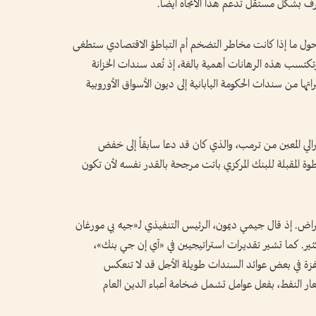
بشكل مستقل تدعم هذا الاتجاه أيضاً.
ن حول ما إذا كانت مخاطر التضخم أم التباطؤ الاقتصادي ستطغى
 وتكتسب هذه الرهانات أهمية بالغة، إذ تُعد سندات الخزانة
ثيراتها من سندات الحكومة اليابانية إلى ديون الأسواق الأوروبية
ي المعين من ترمب، والذي كان قد دعا سابقاً إلى خفض
طوة المقبلة للبنك المركزي باتت مرجحة بالقدر نفسه لأن تكون
راض. إذ قال جيمي ديمون، الرئيس التنفيذي لـ«جيه بي مورغان
كثير. كما تشير تقديرات استراتيجيين في «آي إن جي بنك»،
فزة في بعض عوائد السندات طويلة الأجل قد لا تنعكس
سعار النفط، بفعل عوامل تشمل ضخامة أعباء الدين العام