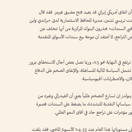
ن اتفاق أمريكي إيراني قد يعيد فتح مضيق هرمز. فقد قال
 تريسي تشين، مديرة المحافظ الاستثمارية لدى «براندي واين
بي السندات» يحذرون البنوك المركزية من أنها تتخلف عن
لتراجع، لا أعتقد أن موجة بيع سندات الأسواق المتقدمة
وتقدر تشين أن عوائد السندات لأجل 10 أعوام قد ترتفع في النهاية نحو 5%، وربما تصل بعض آجال الاستحقاق بمرور
عل عوامل هيكلية تشمل السياسة المالية المتساهلة، والإنفاق الضخم على الدفاع
ان، والاضطرابات الجيوسياسية.
لدز إن تسارع التضخم عالمياً يعني أن الفيدرالي وغيره من
لة سياساتها النقدية المتشددة، ما يضغط على السندات قصيرة
 مؤشرات على تراجع حاد في آفاق النمو العالمي.
وارتفعت عوائد سندات الخزانة لأجل 5 أعوام إلى أعلى مستوياتها هذا العام عند 4.35% الأسبوع الماضي، فقد بلغت