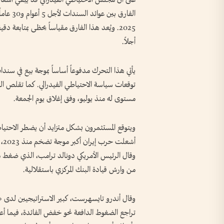
2025. ويُعد هذا الفارق مقياساً يحظى بمتابعة
أجلاً.
يأتي هذا التحرك مدفوعاً أساساً بموجة بيع في سندا
مستوى له منذ يوليو، وفق إغلاق يوم الجمعة.
ويتوقع المستثمرون بشكل متزايد أن يضطر الاحتياطي
أش
وقال الرئيس الأمريكي دونالد ترامب، الذي ضغط مرار
من وارش قيادة البنك المركزي باستقلالية.
وقال أندرو تايسهرست، كبير الاستراتيجيين لدى «ن
تراجع الضغوط الدافعة نحو خفض الفائدة، فيما أع