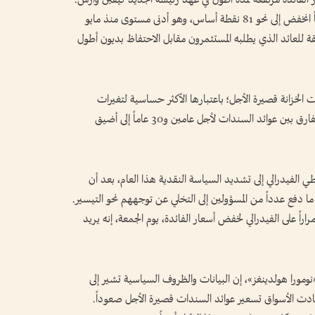
الفارق بين عوائد السندات لأجل 5 أعوام و30 عاماً انخفض إلى نحو 81 نقطة أساس، وهو أدنى مستوى منذ مايو
 دقيقة للعائد الذي يطلبه المستثمرون مقابل الاحتفاظ بديون أطول
ت الخزانة قصيرة الأجل؛ باعتبارها الأكثر حساسية لتغيرات
توقعات سياسة الاحتياطي الفيدرالي. كما تقلص الفارق بين عوائد السندات لأجل عامين و30 عاماً إلى أضيق
 الفيدرالي إلى تشديد السياسة النقدية هذا العام، بعد أن
علت حرب إيران أكبر موجة تضخم منذ 2023، ما دفع عدداً من المسؤولين إلى التخلي عن توجههم نحو التيسير.
اً على الفيدرالي لخفض أسعار الفائدة، يوم الجمعة، إنه يريد
ومورا هولدينغز»، إن البيانات والظروف السياسية تشير إلى
ادت الأسواق تسعير عوائد السندات قصيرة الأجل صعوداً.