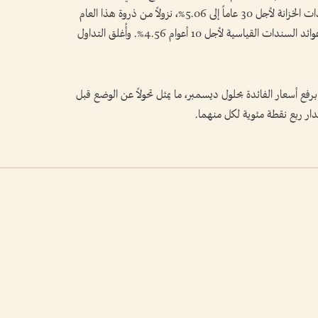
4.26% يوم الجمعة. في المقابل، تراجعت عوائد سندات الخزانة لأجل 30 عاماً إلى 5.06%، نزولاً من ذروة هذا العام
البالغة 5.20%، مع انخفاض أسعار النفط. وبلغت عوائد السندات القياسية لأجل 10 أعوام 4.56%. وأُغلق التداول
 برفع أسعار الفائدة بحلول ديسمبر، ما يمثل تحولاً عن الوضع قبل
ار ربع نقطة مئوية لكل منهما.