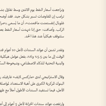
وتراجعت أسعار النفط يوم الاثنين وسط تفاؤل بشأ
ترامب إن المفاوضات تسير بشكل جيد. فقد أوضحت
غلوبال إنفستمنت مانجمنت»، أن ما يُسمى بـ«مراق
الركب. وأضافت: حتى إذا شهدت أسعار النفط بعض ا
ستتوقف هيكلياً عند هذا الحد.
الوقت إلى ما بين 5.5% و6%، بف
والبنية التحتية للذكاء الاصطناعي، وشيخوخة السك
وقال الاستراتيجي لدى «ماركتس لايف» غارفيلد رينو
البنوك المركزية الكبرى على أهبة الاستعداد لمواص
الأجل، فيما تستفيد السندات الأطول أجلاً مع ظهور