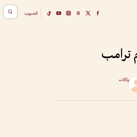
المبوب
م ترامب
وكالات