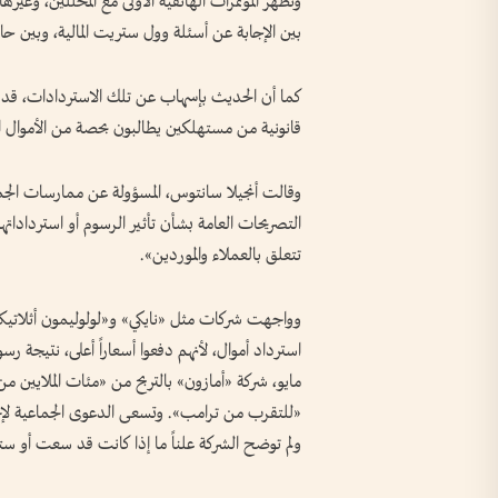
وتُظهر المؤتمرات الهاتفية الأولى مع المحللين، وغيرها
بين الإجابة عن أسئلة وول ستريت المالية، وبين 
كما أن الحديث بإسهاب عن تلك الاستردادات، قد ي
قانونية من مستهلكين يطالبون بحصة من الأموال ال
وقالت أنجيلا سانتوس، المسؤولة عن ممارسات ا
التصريحات العامة بشأن تأثير الرسوم أو استردادات
تتعلق بالعملاء والموردين».
وواجهت شركات مثل «نايكي» و«لولوليمون أثلاتيك
مايو، شركة «أمازون» بالتربح من «مئات الملايين م
«للتقرب من ترامب». وتسعى الدعوى الجماعية لإجبار
ولم توضح الشركة علناً ما إذا كانت قد سعت أو ست