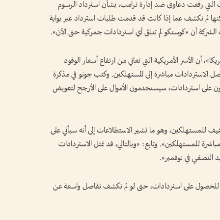
 التي رفعت دعاوى ضد إدارة ترامب، بشأن استرداد الرسوم
كنها لم تكشف عما إذا كانت قد قدمت طلبات استرداد عبر بوابة
، أن الأسر الأمريكية التي تعاني من ارتفاع أسعار الوقود
صل الاستردادات مباشرة إلى المستهلكين. وكتب جونو في مذكرة
ن الذين يحصلون على استردادات، سيستخدمون الأموال على الأرجح لتعويض
يف للمستهلكين، وهو ما تشير الاستطلاعات إلى أنه سيأتي على
مباشرة للمستهلكين». وتابع: «وبالتالي، قد تمثل الاستردادات
د النصفي في نوفمبر».
ل، للحصول على استردادات، حتى لو لم تكشف تفاصل واسعة عن