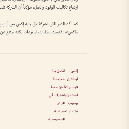
ارتفاع تكاليف الوقود والنقل، مؤكداً أن الشركة 
كما أكد المدير المالي لشركة «تي جيه إكس سي أو إس»
ماكس»، تقدمت بطلبات استرداد، لكنه امتنع عن 
إكس
اتصل بنا
لينكدإن
خدماتنا
فيسبوك
أعلن معنا
انستغرام
اشترك في
يوتيوب
البيان
تيك توك
سياسة
الخصوصية