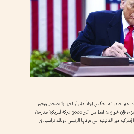
عن خبر جيد، قد ينعكس إيجاباً على أرباحها والتضخم. ووفق
تحليل أجرته «بلومبرغ» لشركات مؤشر «راسل 3000»، فإن نحو 5 % فقط من أكبر 3000 شركة أمريكية مدرجة،
جمركية غير القانونية التي فرضها الرئيس دونالد ترامب، في