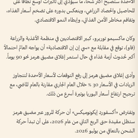
الأسمدة ستصبح أكثر شحاً، ما سيؤدي إلى تأثيرات أوسع نطاقاً على
المحاصيل والحصاد الزراعي، وينعكس بدوره على تضخم أسعار الغذاء،
وتفاقم مخاطر الأمن الغذائي، وإبطاء النمو الاقتصادي.
وكان ماكسيمو توريرو، كبير الاقتصاديين في منظمة الأغذية والزراعة
(فاو)، توقع في مقابلة مع «سي إن إن الاقتصادية» أن يواجه العالم احتمالاً
أكبر لحدوث أزمة غذاء في حال استمر إغلاق مضيق هرمز نحو 90 يوماً.
وأدى إغلاق مضيق هرمز إلى رفع التوقعات لأسعار الأسمدة لتتجاوز
الزيادات في الأسعار 30 % خلال العام الجاري مقارنة بالعام الماضي، مع
ترجيح ارتفاع أسعار اليوريا بوتيرة أسرع من ذلك.
وتفترض «أكسفورد إيكونوميكس» أن حركة المرور عبر مضيق هرمز
ستظل مقيدة حتى الربع الثاني من عام 2026، على أن تبدأ حركة
الشحن بالتعافي من يوليو 2026.