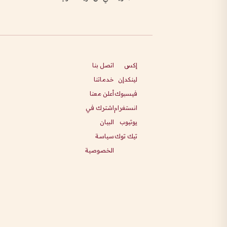
إكس
اتصل بنا
لينكدإن
خدماتنا
فيسبوك
أعلن معنا
انستغرام
اشترك في
يوتيوب
البيان
تيك توك
سياسة
الخصوصية