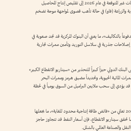
وفي الجانب الزراعي، أدت موجات الجفاف والفيضانات غير المتوقعة في عام 2026 إلى تقليص إنتاج المحاصيل
ذية والزراعة (فاو) في حالة تأهب قصوى لمواجهة موجة تضخم
اً بالتكاليف»، ما يعني أن البنوك المركزية قد تجد صعوبة في
ر إصلاحات جذرية في سلاسل التوريد وتأمين ممرات تجارية
بنك الدولي حيزاً كبيراً للتحذير من «سيناريو الانقطاع الكبير»
ممرات المائية الحيوية، وتحديداً مضيق هرمز وممرات البحر
د يؤدي إلى سحب ملايين البراميل من السوق يومياً في لحظة
ينبه البنك الدولي إلى أن السوق النفطية في عام 2026 تعاني من «فائض طاقة إنتاجية محدود للغاية»، ما يجعلها
تحقق سيناريو الانقطاع، فإن أسعار النفط قد تتجاوز حاجز