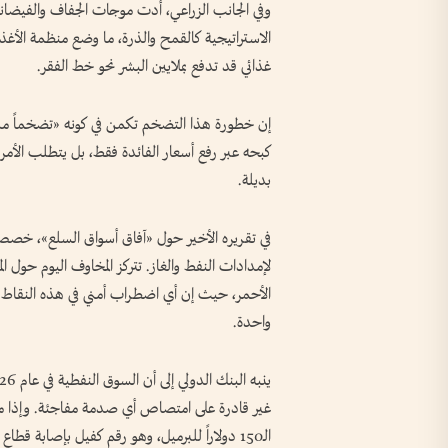
الاستراتيجية كالقمح والذرة، ما وضع منظمة الأغ
غذائي قد تدفع بملايين البشر نحو خط الفقر.
إن خطورة هذا التضخم تكمن في كونه «تضخماً مدفوع
كبحه عبر رفع أسعار الفائدة فقط، بل يتطلب الأم
بديلة.
في تقريره الأخير حول «آفاق أسواق السلع»، خصص ال
لإمدادات النفط والغاز. تتركز المخاوف اليوم حول ال
الأحمر، حيث إن أي اضطراب أمني في هذه النقاط ق
واحدة.
غير قادرة على امتصاص أي صدمة مفاجئة. وإذا ما 
الـ150 دولاراً للبرميل، وهو رقم كفيل بإصابة قطاع النقل والصناعة العالمي بالشلل.