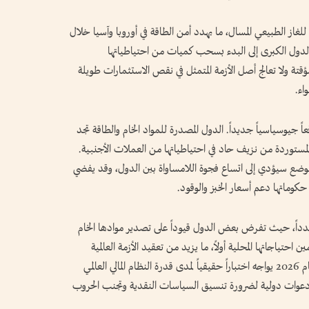
غاز الطبيعي المسال، ما يهدد أمن الطاقة في أوروبا وآسيا خلال
الدول الكبرى إلى البدء بسحب كميات من احتياطياتها
مؤقتة ولا تعالج أصل الأزمة المتمثل في نقص الاستثمارات طويلة
اء.
اً جيوسياسياً جديداً. الدول المصدرة للمواد الخام والطاقة تجد
لمستوردة من نزيف حاد في احتياطياتها من العملات الأجنبية.
وضع سيؤدي إلى اتساع فجوة اللامساواة بين الدول، وقد يفضي
حكوماتها دعم أسعار الخبز والوقود.
جدداً، حيث تفرض بعض الدول قيوداً على تصدير موادها الخام
 احتياجاتها المحلية أولاً، ما يزيد من تعقيد الأزمة العالمية
ويؤدي إلى «تفتيت التجارة الدولية». إن العالم في عام 2026 يواجه اختباراً حقيقياً لمدى قدرة النظام المالي العالمي
عوات دولية لضرورة تنسيق السياسات النقدية وتجنب الحروب