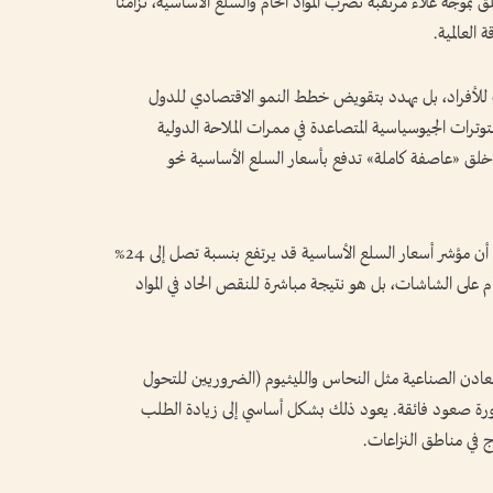
بموجة غلاء مرتقبة تضرب المواد الخام والسلع الأساسية، تزامناً
لعالمية.
شة للأفراد، بل يهدد بتقويض خطط النمو الاقتصادي للدول
توترات الجيوسياسية المتصاعدة في ممرات الملاحة الدولية
ة، خلق «عاصفة كاملة» تدفع بأسعار السلع الأساسية نحو
تشير أحدث التقارير الصادرة عن البنك الدولي إلى أن مؤشر أسعار السلع الأساسية قد يرتفع بنسبة تصل إلى 24%
م على الشاشات، بل هو نتيجة مباشرة للنقص الحاد في المواد
معادن الصناعية مثل النحاس والليثيوم (الضروريين للتحول
دورة صعود فائقة. يعود ذلك بشكل أساسي إلى زيادة الطلب
ج في مناطق النزاعات.