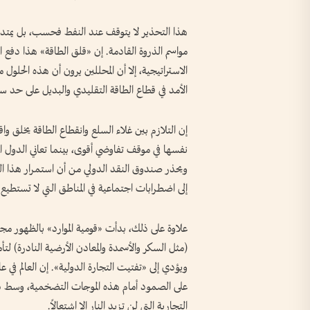
هذا التحذير لا يتوقف عند النفط فحسب، بل يمتد لل
مواسم الذروة القادمة. إن «قلق الطاقة» هذا دفع 
الاستراتيجية، إلا أن المحللين يرون أن هذه الحلول 
الأمد في قطاع الطاقة التقليدي والبديل على حد سو
إن التلازم بين غلاء السلع وانقطاع الطاقة يخلق واقع
نفسها في موقف تفاوضي أقوى، بينما تعاني الدول ا
ويحذر صندوق النقد الدولي من أن استمرار هذا ال
إلى اضطرابات اجتماعية في المناطق التي لا تستطيع 
علاوة على ذلك، بدأت «قومية الموارد» بالظهور م
(مثل السكر والأسمدة والمعادن الأرضية النادرة) لتأمين
على الصمود أمام هذه الموجات التضخمية، وسط د
التجارية التي لن تزيد النار إلا اشتعالاً.