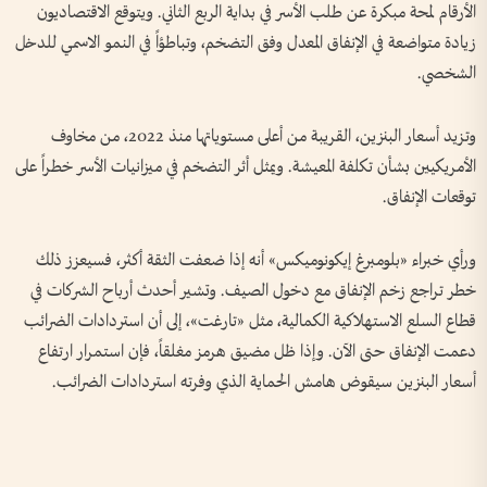
الأرقام لمحة مبكرة عن طلب الأسر في بداية الربع الثاني. ويتوقع الاقتصاديون
زيادة متواضعة في الإنفاق المعدل وفق التضخم، وتباطؤاً في النمو الاسمي للدخل
الشخصي.
وتزيد أسعار البنزين، القريبة من أعلى مستوياتها منذ 2022، من مخاوف
الأمريكيين بشأن تكلفة المعيشة. ويمثل أثر التضخم في ميزانيات الأسر خطراً على
توقعات الإنفاق.
ورأي خبراء «بلومبرغ إيكونوميكس» أنه إذا ضعفت الثقة أكثر، فسيعزز ذلك
خطر تراجع زخم الإنفاق مع دخول الصيف. وتشير أحدث أرباح الشركات في
قطاع السلع الاستهلاكية الكمالية، مثل «تارغت»، إلى أن استردادات الضرائب
دعمت الإنفاق حتى الآن. وإذا ظل مضيق هرمز مغلقاً، فإن استمرار ارتفاع
أسعار البنزين سيقوض هامش الحماية الذي وفرته استردادات الضرائب.