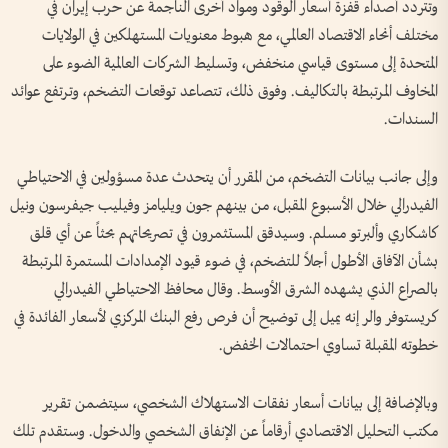
وتتردد أصداء قفزة أسعار الوقود ومواد أخرى الناجمة عن حرب إيران في
مختلف أنحاء الاقتصاد العالمي، مع هبوط معنويات المستهلكين في الولايات
المتحدة إلى مستوى قياسي منخفض، وتسليط الشركات العالمية الضوء على
المخاوف المرتبطة بالتكاليف. وفوق ذلك، تتصاعد توقعات التضخم، وترتفع عوائد
السندات.
وإلى جانب بيانات التضخم، من المقرر أن يتحدث عدة مسؤولين في الاحتياطي
الفيدرالي خلال الأسبوع المقبل، من بينهم جون ويليامز وفيليب جيفرسون ونيل
كاشكاري وألبرتو مسلم. وسيدقق المستثمرون في تصريحاتهم بحثاً عن أي قلق
بشأن الآفاق الأطول أجلاً للتضخم، في ضوء قيود الإمدادات المستمرة المرتبطة
بالصراع الذي يشهده الشرق الأوسط. وقال محافظ الاحتياطي الفيدرالي
كريستوفر والر إنه يميل إلى توضيح أن فرص رفع البنك المركزي لأسعار الفائدة في
خطوته المقبلة تساوي احتمالات الخفض.
وبالإضافة إلى بيانات أسعار نفقات الاستهلاك الشخصي، سيتضمن تقرير
مكتب التحليل الاقتصادي أرقاماً عن الإنفاق الشخصي والدخول. وستقدم تلك