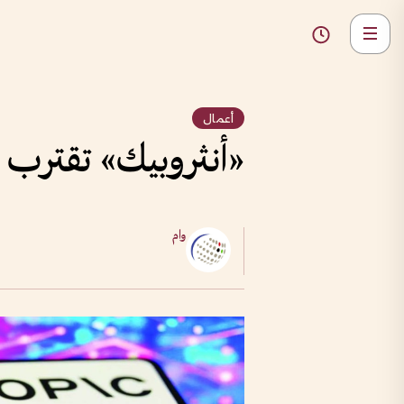
أعمال
«أنثروبيك» تقترب من إتمام
وام