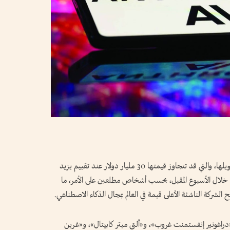
تقترب شركة «أنثروبيك» من إتمام أحدث جولات تمويلها، والتي قد تتجاوز قيمتها 30 مليار دولار عند تقييم يزيد
مكن خلال الأسبوع المقبل، بحسب أشخاص مطلعين على الأمر، ما
لشركة الناشئة الأعلى قيمة في العالم بمجال الذكاء الاصطناعي.
«دراغونير إنفستمنت غروب»، و«ألتي ميتر كابيتال»، و«غرين