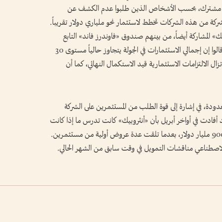
شكل مشترك، بحسب الأشخاص الذين طلبوا عدم الكشف عن
شركة من هذه الشركات تخطط لاستثمار نحو ملياري دولار تقريباً.
ك» المشاركة أيضاً، من بينهم صندوق «فاوندرز فاند» التابع
لبيتر ثيل، و«جنرال كاتاليست»، بحسب أشخاص قالوا إن إجمالي الاستثمارات في الجولة يتجاوز حالياً مستوى 30
ال الالتزامات الاستثمارية قيد الاستكمال النهائي، كما أن
دة، في إشارة إلى قوة الطلب من المستثمرين على الشركة
 أفادت في أواخر أبريل بأن «أنثروبيك» كانت تدرس ما إذا كانت
ستسعى إلى جمع تمويل جديد عند تقييم يتجاوز 900 مليار دولار، بعدما تلقت عدة عروض أولية من مستثمرين.
الاصطناعي مناقشات التمويل في وقت سابق من الشهر الحالي.