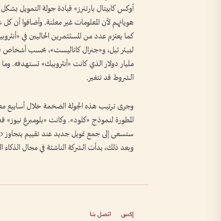
أوكس كابيتال بارتنرز» قيادة جولة التمويل ب
هوياتهم لأن المعلومات غير معلنة. وأضافوا أن كل 
كما يعتزم عدد من المستثمرين الحاليين في «أنثروبي
مليار دولار الذي كانت «أنثروبيك» تستهدفه. وما تز
الشروط قد تتغير.
وجرى ترتيب هذه الجولة الضخمة خلال أسابيع معدو
المطورة لنموذج «كلود». وكانت «بلومبرغ نيوز» قد
وبعد ذلك، بدأت الشركة الناشئة في مجال الذكاء 
إكس
اتصل بنا