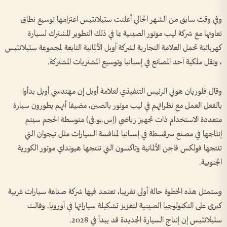
وفي وقت سابق من الشهر الحالي أعلنت ستيلانتيس اعتزامها توسيع نطاق
تعاونها مع شركة ليب موتور الصينية بما في ذلك التطوير المشترك لسيارة
كهربائية تحمل العلامة التجارية لشركة أوبل الألمانية التابعة لمجموعة ستيلانتيس
، ونقل ملكية أحد المصانع في إسبانيا وتوسيع المشتريات المشتركة.
وقال فلوريان هوتي الرئيس التنفيذي لعلامة أوبل إن مهندسي أوبل بدأوا
بالفعل العمل مع نظرائهم في ليب موتور بالصين، مضيفا أنهم يطورون سيارة
متعددة الاستخدام ذات تجهيز رياضي (إس.يو.في) متوسطة الحجم سيتم
إنتاجها في مصنع سرقسطة في إسبانيا لمنافسة السيارات مثل تيجوان التي
تنتجها فولكس فاجن الألمانية وتاكسون التي تنتجها هيونداي موتور الكورية
الجنوبية.
وستمثل هذه الخطوة حالة أولى تقريبا، تعتمد فيها شركة صناعة سيارات غربية
كبرى على التكنولوجيا الصينية لتعزيز تشكيلة سياراتها في أوروبا. وقالت
ستيلانتيس إن إنتاج السيارة الجديدة قد يبدأ في 2028.