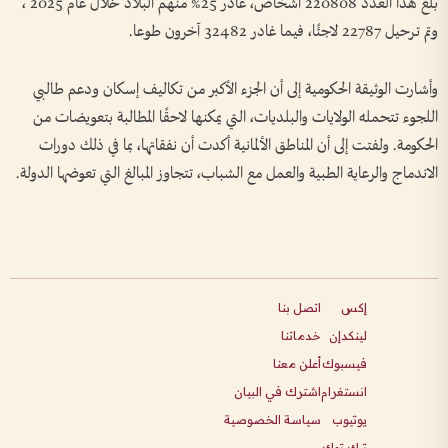
بلغ هذا العدد 220808 أشخاص، غادر 25% منهم البلاد خلال عام 2025 ،
وتم ترحيل 22787 لاجئًا، فيما غادر 32482 آخرون طوعا.
وأشارت الوثيقة الحكومية إلى أن الجزء الأكبر من تكاليف إسكان ودعم طالبي
اللجوء تتحمله الولايات والبلديات، التي يمكنها لاحقًا المطالبة بتعويضات من
الحكومة. ولفتت إلى أن المناطق الألمانية أكدت أن نفقاتها، بما في ذلك دورات
الاندماج والرعاية الطبية والعمل مع الشباب، تتجاوز المبالغ التي تعوضها الدولة.
إكس
اتصل بنا
لينكدإن
خدماتنا
فيسبوك
أعلن معنا
انستغرام
اشترك في البيان
يوتيوب
سياسة الخصوصية
تيك توك