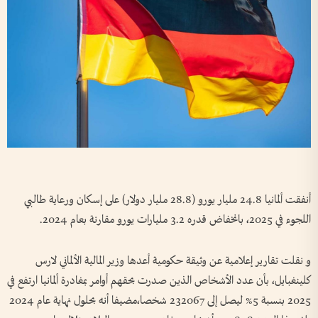
أنفقت ألمانيا 24.8 مليار يورو (28​​​.8 مليار دولار) على إسكان ورعاية طالبي
اللجوء في 2025، بانخفاض قدره 3.2 مليارات يورو مقارنة بعام 2024.
و نقلت تقارير إعلامية عن وثيقة حكومية أعدها وزير المالية الألماني لارس
كلينغبايل، بأن عدد الأشخاص الذين صدرت بحقهم أوامر بمغادرة ألمانيا ارتفع في
2025 بنسبة 5% ليصل إلى 232067 شخصا،مضيفا أنه بحلول نهاية عام 2024