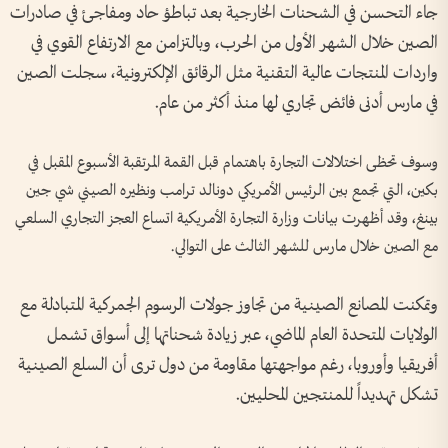
جاء التحسن في الشحنات الخارجية بعد تباطؤ حاد ومفاجئ في صادرات
الصين خلال الشهر الأول من الحرب، وبالتزامن مع الارتفاع القوي في
واردات المنتجات عالية التقنية مثل الرقائق الإلكترونية، سجلت الصين
في مارس أدنى فائض تجاري لها منذ أكثر من عام.
وسوف تحظى اختلالات التجارة باهتمام قبل القمة المرتقبة الأسبوع المقبل في
بكين، التي تجمع بين الرئيس الأمريكي دونالد ترامب ونظيره الصيني شي جين
بينغ، وقد أظهرت بيانات وزارة التجارة الأمريكية اتساع العجز التجاري السلعي
مع الصين خلال مارس للشهر الثالث على التوالي.
وتمكنت المصانع الصينية من تجاوز جولات الرسوم الجمركية المتبادلة مع
الولايات المتحدة العام الماضي، عبر زيادة شحناتها إلى أسواق تشمل
أفريقيا وأوروبا، رغم مواجهتها مقاومة من دول ترى أن السلع الصينية
تشكل تهديداً للمنتجين المحليين.