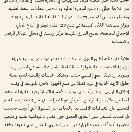
جانب ذلك، تحتل المنطقة موقعًا استراتيجيًا في التجارة العالمية والطاقة؛ إذ تتدفق
من خلالها حوالي 12% من التجارة العالمية و20% من إمدادات النفط العالمية.
وبفضل تخصيص أكثر من 75 مليار دولار للطاقة النظيفة بحلول عام 2030،
وتوقع مساهمة الذكاء الاصطناعي بمبلغ 320 مليار دولار في الناتج المحلي
الإجمالي للمنطقة، يصبح الشرق الأوسط مركزًا رئيسيًا في مجالي الابتكار الرقمي
والاستدامة.
علاوةً على ذلك، تُطلق الدول الرائدة في المنطقة مبادرات دبلوماسية جريئة
لمواجهة التحديات العالمية والإقليمية الملحة. وشمل ذلك مساعي لضم إيران
وسوريا إلى هيكل أمني إقليمي جديد، وتشكيل تحالفات إقليمية لدفع عجلة
حلول الأزمة الحالية في غزة، فضلاً عن دعم الجهود الأخيرة للتوسط في وقف
إطلاق النار بين الهند وباكستان. وبرزت الأهمية الاستراتيجية العالمية للمنطقة
أيضًا من خلال جولة الرئيس الأمريكي دونالد ترامب في مايو 2025؛ إذ لم تقتصر
أهميتها على الاتفاقيات الاقتصادية والدفاعية غير المسبوقة التي أُبرمت فحسب،
بل امتدت لتشمل سبل التعاون العميق حول قضايا دبلوماسية عالمية وإقليمية
محورية. كما أكدت هذه الزيارة على الدور المحوري المتنامي الذي تلعبه المنطقة