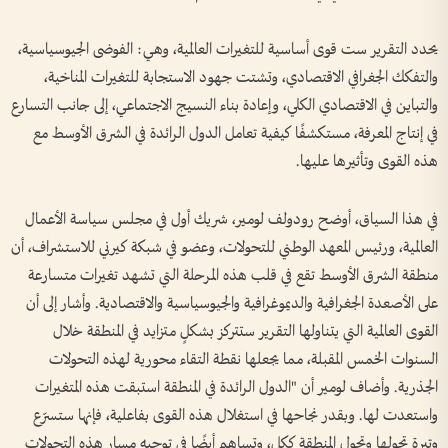
يحدد التقرير ست قوى أساسية للتغيرات العالمية، وهي: الفوضى الجيوسياسية،
والتفكك الجغرافي الاقتصادي، وتشتت جهود الاستجابة للتغيرات المناخية،
والتباين في الاقتصادي الكلي، وإعادة بناء النسيج الاجتماعي، إلى جانب التسارع
في إنتاج المعرفة، مستكشفًا كيفية تعامل الدول الرائدة في الشرق الأوسط مع
هذه القوى وتأثيرها عليها.
في هذا السياق، أوضح رودولف لومير، شريك أول في مجلس سياسة الأعمال
العالمية، ورئيس المعهد الوطني للتحولات، وعضو في شبكة كيرني للاستشراف، أن
منطقة الشرق الأوسط تقع في قلب هذه المرحلة التي تشهد تغيرات متسارعة
على الأصعدة الجغرافية والديموغرافية والجيوسياسية والاقتصادية. وأشار إلى أن
القوى العالمية التي يتناولها التقرير ستتركز بشكلٍ متزايد في المنطقة خلال
السنوات الخمس المقبلة، مما يجعلها نقطة التقاء محورية لهذه التحولات
الجذرية. وأضاف لومير أن "الدول الرائدة في المنطقة استبقت هذه المتغيرات
واستعدت لها. وبقدر نجاحها في استغلال هذه القوى بفاعلية، فإنها ستسرّع
وتيرة تحولها وتحول المنطقة ككل، وتساهم أيضًا في توجيه مسار هذه التحولات