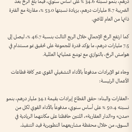
درهم، بنمو نسبته 34.6 % على أساس سنوي، فيما بلغ الربح بعد
الضريبة 8.7 مليارات درهم، بزيادة نسبتها 53.0 %، مقارنة مع الفترة
ذاتها من العام الماضي.
كما ارتفع الربح الإجمالي خلال الربع الثالث بنسبة 46.7 %، ليصل إلى
7.5 مليارات درهم، ما يؤكد قدرة المجموعة على تحقيق نمو مستدام في
هوامش الربح، بالتوازي مع توسّع عملياتها العالمية.
وجاء نمو الإيرادات مدفوعاً بالأداء التشغيلي القوي عبر كافة قطاعات
الأعمال الرئيسة:
•العقارات والبناء: حقق القطاع إيرادات بقيمة 34.1 مليار درهم، بنمو
نسبته 50.4 % على أساس سنوي، مدفوعاً بالأداء القوي لكل من
«مدن» و«الدار العقارية»، اللتين حافظتا على مكانتهما الريادية في
السوق، من خلال محفظة مشاريعهما التطويرية قيد التنفيذ.