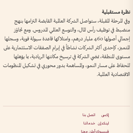
نظرة مستقبلية
وفي المرحلة المقبلة، ستواصل الشركة العالمية القابضة التزامها بنهج
منضبط في توظيف رأس المال، والتوسع العالمي المدروس. ومع تجاوُز
إجمالي أصولها 460 مليار درهم، وامتلاكها قاعدة سيولة قوية، وسجلها
المتميز، كإحدى أكثر الشركات نشاطاً في إبرام الصفقات الاستثمارية على
مستوى المنطقة، تمضي الشركة في ترسيخ مكانتها الريادية، بما يؤهلها
للحفاظ على مسار النمو، والمساهمة بدور محوري في تشكيل المنظومات
الاقتصادية العالمية.
إكس
اتصل بنا
لينكدإن
خدماتنا
فيسبوك
أعلن معنا