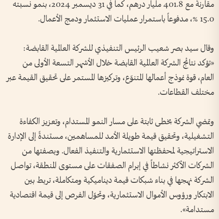
مقارنةً مع 401.8 مليار درهم، كما في 31 ديسمبر 2024، بنمو نسبته
15.0 %، مدفوعاً باستمرار عمليات الاستثمار ودمج الأعمال.
وقال سيد بصر شعيب الرئيس التنفيذي للشركة العالمية القابضة:
«تؤكد نتائج الشركة العالمية القابضة خلال الأشهر التسعة الأولى من
العام، قوة نموذج أعمالها المتنوّع، وتركيزها المستمر على تحقيق القيمة عبر
مختلف القطاعات.
وتمضي الشركة بخطى ثابتة على مسار النمو المستدام، وتعزيز الكفاءة
التشغيلية، وتحقيق قيمة طويلة الأمد للمساهمين، مستندةً إلى الإدارة
الاستراتيجية لمحفظتها الاستثمارية والتنفيذ الفعال. وبصفتها من
الشركات الأكثر نشاطاً في إبرام الصفقات على مستوى المنطقة، تواصل
الشركة نهجها في بناء شبكات قيمة ديناميكية ومتكاملة، تربط بين
الابتكار ورؤوس الأموال الاستثمارية، وتحوّل الفرص إلى قيمة اقتصادية
مستدامة».