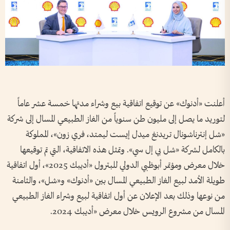
أعلنت «أدنوك» عن توقيع اتفاقية بيع وشراء مدتها خمسة عشر عاماً
لتوريد ما يصل إلى مليون طن سنوياً من الغاز الطبيعي المسال إلى شركة
«شل إنترناشونال تريدنغ ميدل إيست ليمتد، فري زون»، المملوكة
بالكامل لشركة «شل بي إل سي». وتمثل هذه الاتفاقية، التي تم توقيعها
خلال معرض ومؤتمر أبوظبي الدولي للبترول «أديبك 2025»، أول اتفاقية
طويلة الأمد لبيع الغاز الطبيعي المسال بين «أدنوك» و«شل»، والثامنة
من نوعها وذلك بعد الإعلان عن أول اتفاقية لبيع وشراء الغاز الطبيعي
المسال من مشروع الرويس خلال معرض «أديبك 2024.