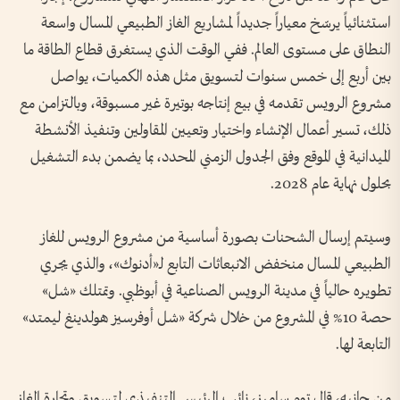
استثنائياً يرسّخ معياراً جديداً لمشاريع الغاز الطبيعي المسال واسعة
النطاق على مستوى العالم. ففي الوقت الذي يستغرق قطاع الطاقة ما
بين أربع إلى خمس سنوات لتسويق مثل هذه الكميات، يواصل
مشروع الرويس تقدمه في بيع إنتاجه بوتيرة غير مسبوقة، وبالتزامن مع
ذلك، تسير أعمال الإنشاء واختيار وتعيين المقاولين وتنفيذ الأنشطة
الميدانية في الموقع وفق الجدول الزمني المحدد، بما يضمن بدء التشغيل
بحلول نهاية عام 2028.
وسيتم إرسال الشحنات بصورة أساسية من مشروع الرويس للغاز
الطبيعي المسال منخفض الانبعاثات التابع لـ«أدنوك»، والذي يجري
تطويره حالياً في مدينة الرويس الصناعية في أبوظبي. وتمتلك «شل»
حصة 10% في المشروع من خلال شركة «شل أوفرسيز هولدينغ ليمتد»
التابعة لها.
من جانبه، قال توم سامرز، نائب الرئيس التنفيذي لتسويق وتجارة الغاز