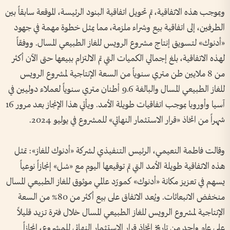
وبموجب هذه الاتفاقية، تم تحويل اتفاقية البنود الرئيسة، الموقعة سابقاً بين
الطرفين، إلى اتفاقية بيع وشراء ملزمة، مما يمثل خطوة مهمة في جهود
«أدنوك» لتسويق إنتاج مشروع الرويس للغاز الطبيعي المسال. ووفقاً
لهذه الاتفاقية، بلغ إجمالي الكميات التي تم الالتزام ببيعها حتى الآن أكثر
من 8 ملايين طن متري سنوياً من السعة الإنتاجية لمشروع الرويس
للغاز الطبيعي المسال والبالغة 9.6 أطنان متري سنوياً لعملاء دوليين في
آسيا وأوروبا بموجب اتفاقيات طويلة الأمد. ويأتي هذا الإنجاز بعد مرور 16
شهراً من اتخاذ «قرار الاستثمار النهائي» للمشروع في يوليو 2024.
وقالت فاطمة النعيمي، الرئيس التنفيذي لشركة «أدنوك للغاز»: تمثل
هذه الاتفاقية طويلة الأمد التي تم توقيعها اليوم مع «شل» إنجازاً نوعياً
يسهم في تعزيز مكانة «أدنوك» كمورّد عالمي موثوق للغاز الطبيعي المسال
منخفض الانبعاثات. ويُعد الاتفاق على بيع أكثر من 80% من السعة
الإنتاجية لمشروع الرويس للغاز الطبيعي المسال خلال فترة تزيد قليلاً
على عام واحد من تاريخ اتخاذ قرار الاستثمار النهائي للمشروع، إنجازاً