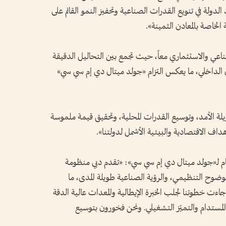
الدولة في تنويع القدرات الصناعية وتحفيز النمو القائم على
 الخاصة بالمعادن الثمينة».
ناعي والاستثماري معاً، حيث تجمع بين التحاليل الدقيقة
ل الداخلي، ما يعكس التزام «جولد ميتال دي إم سي سي»
لة الأمد، وتوسيع القدرات المحلية، وتحقيق قيمة ملموسة
داف الاقتصادية والبيئية الأشمل لدولتنا».
لعام لـ«جولد ميتال دي إم سي سي»: «تقدم دبي منظومة
الوضوح التنظيمي، والرؤية الصناعية طويلة المدى، ما
 جاءت خطوتنا لجلب الخبرة الإيطالية والمعدات عالية الدقة
المستدام والتميّز التشغيلي. ونحن فخورون بتوسيع