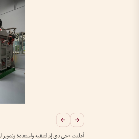
أعلنت «جي دي إم لتنقية واستعادة وتدوير ال