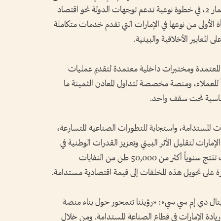
الرسمي لمنشأتها الجديدة في منطقة دبي للاستثمار 2، في خطوة نوعية تدعم توجهات الدولة نحو اقتصاد
شأة الأولى من نوعها في الإمارات التي تقدم خدمات متكاملة
ى المعايير الأخلاقية والبيئية.
ية المعتمدة ومختبرات داخلية معتمدة لتقديم عمليات
اً للعملاء، ومنصة مخصصة لتداول المعادن الثمينة ما
لأساسية تحت سقف واحد.
ات المستدامة، واستجابة للتطورات الصناعية المتسارعة،
ارات لتقليل الأثر البيئي وتعزيز القدرات الوطنية في
مجال إعادة التدوير. وتُظهر الأرقام أن الإمارات تنتج سنوياً أكثر من 50,000 طن من النفايات
قادرة على تحويل هذه المخلفات إلى قيمة اقتصادية مستدامة.
ال دي إم سي سي»: «رؤيتنا تتمحور حول بناء منصة
دة الإمارات في قطاع الصناعة المستدامة. ومن خلال