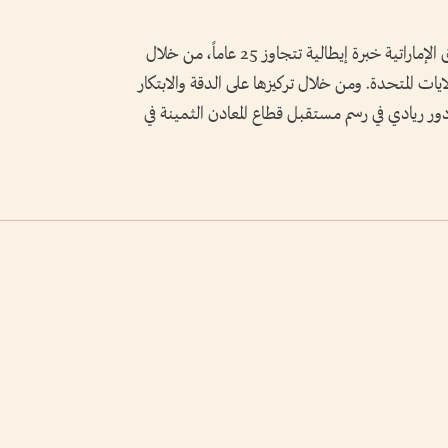
تجلب «جولد ميتال دي إم سي سي» إلى السوق الإماراتية خبرة إيطالية تتجاوز 25 عاماً، من خلال
لايات المتحدة. ومن خلال تركيزها على الدقة والابتكار
دور ريادي في رسم مستقبل قطاع المعادن الثمينة في