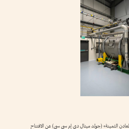
معادن الثمينة» (جولد ميتال دي إم سي سي) عن الافتتاح