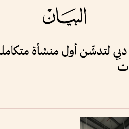
بي لتدشّن أول منشأة متكاملة ل
ات