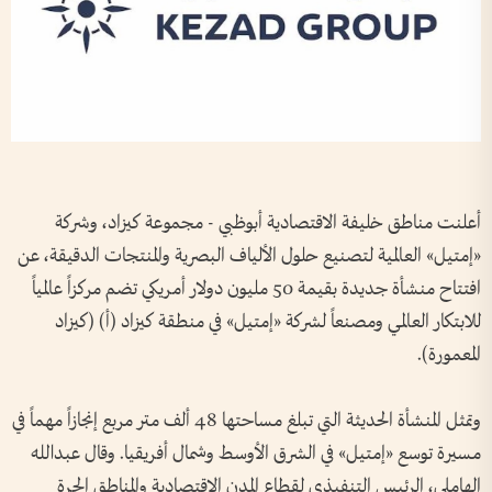
أعلنت مناطق خليفة الاقتصادية أبوظبي - مجموعة كيزاد، وشركة
«إمتيل» العالمية لتصنيع حلول الألياف البصرية والمنتجات الدقيقة، عن
افتتاح منشأة جديدة بقيمة 50 مليون دولار أمريكي تضم مركزاً عالمياً
للابتكار العالمي ومصنعاً لشركة «إمتيل» في منطقة كيزاد (أ) (كيزاد
المعمورة).
وتمثل المنشأة الحديثة التي تبلغ مساحتها 48 ألف متر مربع إنجازاً مهماً في
مسيرة توسع «إمتيل» في الشرق الأوسط وشمال أفريقيا. وقال عبدالله
الهاملي، الرئيس التنفيذي لقطاع المدن الاقتصادية والمناطق الحرة