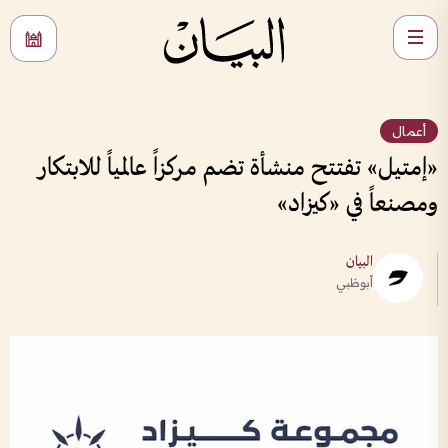
أعمال
«إمتيل» تفتتح منشأة تضم مركزاً عالمياً للابتكار
ومصنعاً في «كيزاد»
البيان
أبوظبي