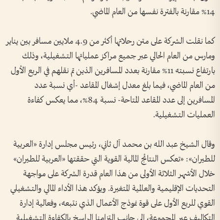
14% مقارنة بالفترة نفسها من العام الماضي.
كما نقلت الشركة على متن رحلاتها أكثر من 4.9 ملايين مسافر بين يناير
ومارس من العام الحالي عبر جميع مراكز عملياتها التشغيلية، وذلك
بارتفاع نسبته 11% مقارنة بعدد المسافرين الذين تم نقلهم في الربع الأول
من العام الماضي، فيما بلغ معدل إشغال المقاعد -أي نسبة عدد
المسافرين إلى عدد المقاعد المتاحة- نسبة 84%، مما يعكس كفاءة
العمليات التشغيلية.
وقال الشيخ عبد الله بن محمد آل ثاني، رئيس مجلس إدارة «العربية
للطيران»: «تعكس النتائج المالية القوية التي حققتها «العربية للطيران»
خلال الأشهر الثلاثة الأولى من هذا العام قدرة الشركة على مواجهة
التحديات الإقليمية والعالمية المتغيرة. ويؤكد هذا الأداء المالي والتشغيلي
القوي للربع الأول على قوة نموذج الأعمال الذي نتبعه، وفعالية إدارة
التكاليف عبر المجموعة، إلى جانب التزامنا الراسخ بالكفاءة التشغيلية