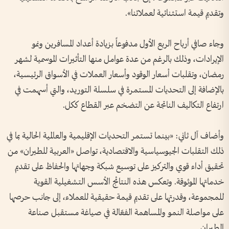
وتقديم قيمة استثنائية لعملائنا».
وجاء صافي أرباح الربع الأول مدفوعاً بزيادة أعداد المسافرين ونمو
الإيرادات، وذلك بالرغم من عدة عوامل منها التأثيرات الموسمية لشهر
رمضان، وتقلبات أسعار الوقود وأسعار العملات في الأسواق الرئيسية،
بالإضافة إلى التحديات المستمرة في سلسلة التوريد، والتي أسهمت في
ارتفاع التكاليف الناتجة عن التضخم عبر القطاع ككل.
وأضاف آل ثاني: «بينما تستمر التحديات الإقليمية والعالمية الحالية بما في
ذلك التقلبات الجيوسياسية والاقتصادية، تواصل «العربية للطيران» من
تحقيق أداء قوي والتركيز على توسيع شبكة وجهاتها والحفاظ على تقديم
خدماتها الموثوقة. وتعكس هذه النتائج الأسس التشغيلية القوية
للمجموعة، وقدرتها على تقديم قيمة حقيقية للعملاء، إلى جانب حرصها
على مواصلة النمو والمساهمة الفعّالة في صياغة مستقبل صناعة
الطيران.