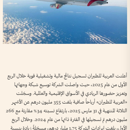
أعلنت العربية للطيران تسجيل نتائج مالية وتشغيلية قوية خلال الربع
الأول من عام 2025، حيث واصلت الشركة توسيع شبكة وجهاتها
وتعزيز حضورها الريادي في الأسواق الإقليمية والعالمية. وسجّلت
«العربية للطيران» أرباحاً صافية بلغت 355 مليون درهم عن الأشهر
الثلاثة المنتهية في 31 مارس 2025، بارتفاع نسبته 34% مقارنة مع 266
مليون درهم تم تسجيلها في الفترة ذاتها من عام 2024. وخلال الربع
الأول، بلغت إيرادات الشركة 1.75 مليار درهم، مسجّلةً زيادة بنسبة