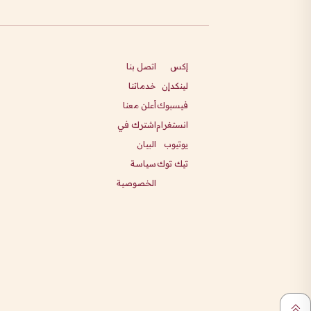
إكس
اتصل بنا
لينكدإن
خدماتنا
فيسبوك
أعلن معنا
انستغرام
اشترك في
يوتيوب
البيان
تيك توك
سياسة
الخصوصية