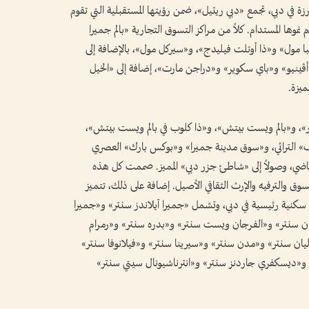
زة في دبي، تجمع «دبي ريتيل»، ضمن رؤيتها المستقبلية التي تقوم
موها المستدام. كلاً من مراكز التسوق التجارية «بالم جميرا
با مول» و«ذا أوتلت فيليدج»، و«سيركل مول»، بالإضافة إلى
ڤينيو» و«باي سكوير» و«دراجن مارت»، إضافة إلى «الخيل
ميزة.
ر»، و«بالم ويست بيتش»، و«ذا كلوب في بالم ويست بيتش»،
» التراثي، و«سوق مدينة جميرا» و«بوكس بارك» العصري
لاست إكزت» ومسار «DXBIKE» الرياضي، وصولاً إلى «شاطئ جزر دبي» المميز. صممت كل هذه
سوق والترفيه والإرث الثقافي الأصيل. إضافة على ذلك، تتميز
ية تخدم مناطق سكنية رئيسية في دبي، وتشمل «جميرا آيلاندز سنتر» و«جميرا
ن سنتر» و«الفرجان ويست سنتر» و«بدره سنتر» و«رمرام
ن سنتر» و«مدن سنتر» و«سيرينا سنتر» و«فيلانوفا سنتر»
«ديسكفري جاردنز سنتر» و«انترناشيونال سيتي سنتر»