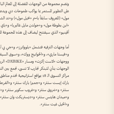
وتضم مجموعة من الوجهات المفضلة إلى المعالم البار
على التطوير المستمر بما يواكب طموحات دبي ويدعم ن
مول» (المعروف سابقاً باسم «نخيل مول») و«ند الش
«ابن بطوطة مول» و«جولدن مايل غاليريا» و«باي أ
أڤينيو» الذي سيفتتح ليضاف إلى هذه المجموعة الم
أما وجهات الترفيه فتشمل «بلوواترز»، و«جي بي آ
و«فيستا ماري»، و«الخوانيج ووك»، و«سوق السيف
ووجهات «
الوجهات بتأنٍ لتبتكر تجارب لا تنسى، تجمع بين الت
مراكز التسوق الـ 18 بمواقع استراتيج
بارك إيست سنتر» و«جميرا بارك سنتر» و«الفرجا
سنتر» و«شروق سنتر» و«غروب سكوير سنتر» و«ليا
و«ميدان هايتس سنتر» و«ديستريكت وان سنتر» و
و«الخيل غيت سنتر».