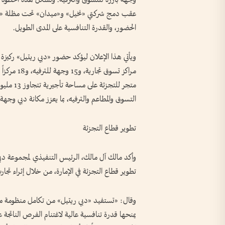
عقب دمج شركتي «نخيل» و«ميدان» تحت مظلة «دبي ا
الحضور، والقدرة التنافسية على المدى الطويل.
متجر للت
التسوق والمطاعم والترفيه، بما يعزز مكانة دبي وجه
تطوير قطاع التجزئة
وأكد مالك آل مالك، الرئيس التنفيذي لمجموعة دب
تطوير قطاع التجزئة في الإمارة، من خلال إثراء تجار
وقال: «تستفيد «دبي ريتيل» من تكامل منظومة مجم
يمنحها قدرة تنافسية عالية لاغتنام الفرص الناتجة ع