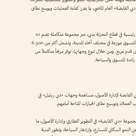
لقابضة» العام الماضي، بما يعزز كفاءة العمليات ويوسع نطاق
ويأتي هذا الإعلان ليؤكد حضور «دبي ريتيل» ركيزة رئيسية في قطاع التجزئة بدبي، عبر مجموعة متكاملة تضم 10
مراكز تسوق تجارية، و15 وجهة للترفيه، و18 مركزاً للتسوق موزعة في مختلف أنحاء المدينة، وتشمل أكثر من 6.500
جزئة على مساحة تأجيرية تتجاوز 13 مليون قدم مربع. ومن خلال تنوع وجهاتها، توفر مزيجاً متكاملاً من
ة رائدة للتسوق والسياحة.
ي القابضة لإدارة الأصول، مساهمة وجهات «دبي ريتيل» في
ب العملاء وتوسيع نطاق الخيارات المتاحة أمامهم.
وعة «دبي القابضة» في التطوير العقاري وإدارة الأصول، ما
ن النمو السكاني المتسارع، وازدهار السياحة، وتطور البنية