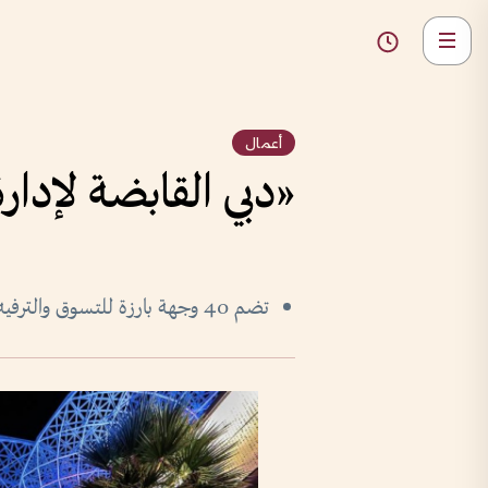
أعمال
«دبي القابضة لإدار
تضم 40 وجهة بارزة للتسوق والترفيه على مساحة تأجيرية 13 مليون قدم مربع