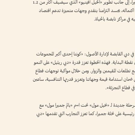
الحضرية». مشيراً إلى أن افتتاح «مول ند الشبا» أخيراً، إلى جانب تطوير «الخيل أفينيو» الذي سيضيف أكثر من 1.2
 اكتماله، يجسد التزامنا بتقديم وجهات متميزة تدعم اقتصاد
 في مراكز نابضة بالحياة.
 دبي القابضة لإدارة الأصول: «كوننا إحدى أكبر المجموعات
طة البداية. فهذه الخطوة تعزز قدرة «دبي ريتيل» على النمو
 مع تطلعات المقيمين والزوار. ومن خلال مواكبة توجهات قطاع
إلى ضمان استدامة قيمة وجهاتنا وتعزيز قدرتها التنافسية، ساعين
في قطاع التجزئة».
رحلة جديدة لـ «نخيل مول» تحت اسم «بالم جميرا مول» مع
ئيسية على نخلة جميرا، كما تعزز التجارب التي تقدمها «دبي