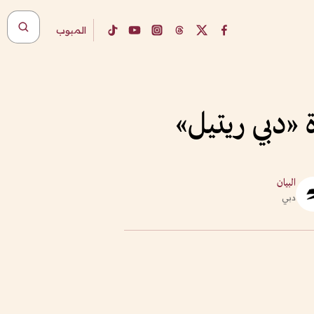
المبوب
 «دبي ريتيل»
البيان
دبي