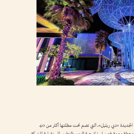
أعلنت «دبي القابضة لإدارة الأصول» إطلاق الهوية الجديدة «دبي ريتيل»، التي تضم تحت مظلتها أكثر من 40
حطة مهمة ضمن استراتيجية النمو والتطوير المستقبلية للشركة،