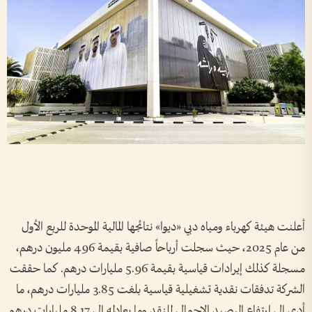
أعلنت هيئة كهرباء ومياه دبي «ديوا» نتائجها المالية الموحدة للربع الأول
من عام 2025، حيث سجلت أرباحاً صافية بقيمة 496 مليون درهم،
مسجلة كذلك إيرادات قياسية بقيمة 5.96 مليارات درهم. كما حققت
الشركة تدفقات نقدية تشغيلية قياسية بلغت 3.85 مليارات درهم، ما
أدى إلى ارتفاع الرصيد الإجمالي للنقد وما يعادله إلى 8.17 مليارات درهم