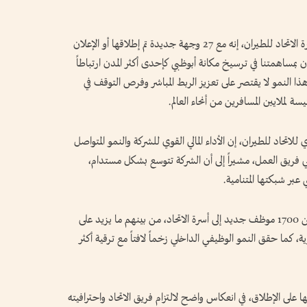
وقال معالي محمد علي الشرفاء، رئيس مجلس إدارة الاتحاد للطيران، إنه مع 27 وجهة جديدة تم إطلاقها أو الإعلان
ن بمساهمتنا في ترسيخ مكانة أبوظبي كإحدى أكثر المدن ارتباطاً
هذا النمو لا يقتصر على تعزيز الربط المباشر وفرص التوقف في
ة لملايين المسافرين من أنحاء العالم.
اتحاد للطيران، إن الأداء المالي القوي للشركة والنمو المتواصل
ني فريق العمل، مشيراً إلى أن الشركة تتوسع بشكل مستدام،
عبر شبكتها المتنامية.
وشهد النصف الأول من عام 2025 انضمام أكثر من 1700 موظف جديد إلى أسرة الاتحاد، من بينهم ما يزيد على
لضيافة الجوية، كما حقق النمو الوظيفي الداخلي زخماً لافتاً مع ترقية أكثر
ى الإطلاق، في انعكاس واضح لالتزام فريق الاتحاد واحترافيته