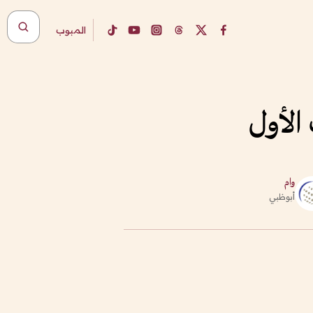
المبوب
وام
أبوظبي