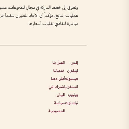
وتطرق إلى خطط الشركة في مجال المدفوعات، مشيراً إ
عمليات الدفع، مؤكداً أن الاتحاد للطيران ستبدأ قر
مباشرة لتفادي تقلبات أسعارها.
إكس
اتصل بنا
لينكدإن
خدماتنا
فيسبوك
أعلن معنا
انستغرام
اشترك في
يوتيوب
البيان
تيك توك
سياسة
الخصوصية