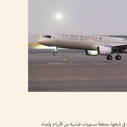
في تاريخها، محققةً مستويات قياسية من الأرباح وأعداد