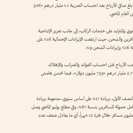
المسافرين خلال الأشهر الستة الأولى من 2025، إذ بلغ صافي الأرباح بعد احتساب الضريبة 1.1 مليار درهم «306
وي والمتزايد على خدمات الركاب، إلى جانب تعزيز الإنتاجية
والكفاءة، وتحسين العائدات في كل من قطاعي المسافرين والشحن، حيث ارتفعت الإيرادات الإجمالية 16% على
%.
عت الأرباح قبل احتساب الفوائد والضرائب والإهلاك
والاستهلاك بنسبة 24% على أساس سنوي، لتبلغ 2.7 مليار درهم «739 مليون دولار»، فيما تحسّن هامش
ونقلت الاتحاد للطيران 10.2 ملايين مسافر خلال النصف الأول، بزيادة 17% على أساس سنوي، مدعومة بزيادة
14% في الكيلومترات المتاحة للمقاعد، وتحسن في عامل حمولة المسافرين بنسبة 87%، وفي مطلع يوليو الماضي وصل
عدد الركاب الذين نقلتهم الشركة إلى أكثر من 20 مليون مسافر خلال فترة 12 شهراً، أي ما يعادل ضعف عدد