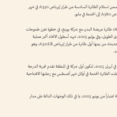
أما الأسطول التشغيلي فقد تخطى 100 طائرة، ويتضمن استلام الطائرة السادسة من طراز إيرباص A350 في شهر
 مايو.
وأعلنت الشركة في الشهر نفسه، عن اتفاقية لشراء 28 طائرة عريضة البدن مع شركة بوينغ، في خطوة تعزز طموحات
الاتحاد للنمو المستدام وتوسيع شبكة الربط على المدى الطويل، وفي يوليو 2025، شهد أسطول الاتحاد أكبر عملية
توسّع في تاريخ الشركة مع انضمام خمس طائرات جديدة، من بينها أول طائرة من طراز إيرباص A321LR، وهو
د.
وأطلقت الاتحاد طائرتها الجديدة إيرباص A321LR في أبريل 2025، لتكون أول شركة في المنطقة تقدم تجربة الدرجة
لت الطائرة الخدمة في أوائل شهر أغسطس مع رحلتها الافتتاحية
يتيح هذا التوسع للاتحاد خدمة ما يقارب 90 وجهة اعتباراً من يونيو 2025، بما في ذلك الوجهات الدائمة على مدار