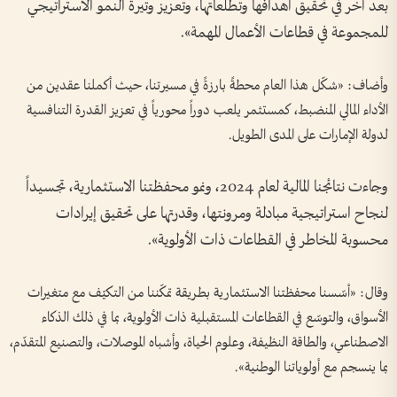
بعد آخر في تحقيق أهدافها وتطلعاتها، وتعزيز وتيرة النمو الاستراتيجي
للمجموعة في قطاعات الأعمال المهمة».
وأضاف: «شكّل هذا العام محطةً بارزةً في مسيرتنا، حيث أكملنا عقدين من
الأداء المالي المنضبط، كمستثمر يلعب دوراً محورياً في تعزيز القدرة التنافسية
لدولة الإمارات على المدى الطويل.
وجاءت نتائجنا المالية لعام 2024، ونمو محفظتنا الاستثمارية، تجسيداً
لنجاح استراتيجية مبادلة ومرونتها، وقدرتها على تحقيق إيرادات
محسوبة المخاطر في القطاعات ذات الأولوية».
وقال: «أسّسنا محفظتنا الاستثمارية بطريقة تمكّننا من التكيّف مع متغيرات
الأسواق، والتوسّع في القطاعات المستقبلية ذات الأولوية، بما في ذلك الذكاء
الاصطناعي، والطاقة النظيفة، وعلوم الحياة، وأشباه الموصلات، والتصنيع المتقدّم،
بما ينسجم مع أولوياتنا الوطنية».