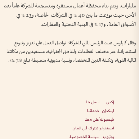
مليارات. ويتم بناء محفظة أعمال مستقرة ومنسجمة للشركة عاماً بعد
الآخر، حيث توزعت ما بين 40 % في الشركات الخاصة، و23 % في
الأسواق العامة، و17 % في البنية التحتية والعقارات.
وقال كارلوس عبيد الرئيس المالي للشركة: نواصل العمل على تعزيز وتنويع
استثماراتنا، عبر مختلف القطاعات والمناطق الجغرافية، مستفيدين من مكانتنا
المالية القوية، وتكلفة الدين المنخفضة، ونسبة مديونية منضبطة تبلغ 7.8 %».
إكس
اتصل بنا
لينكدإن
خدماتنا
فيسبوك
أعلن معنا
انستغرام
اشترك في البيان
يوتيوب
سياسة الخصوصية