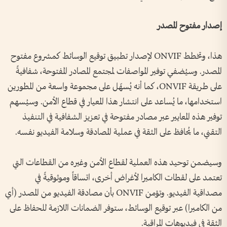
إصدار مفتوح المصدر
هذا، وتخطط ONVIF لإصدار تطبيق توقيع الوسائط كمشروع مفتوح
المصدر. وسيُضفي توفير المواصفات لمجتمع المصادر المفتوحة، شفافيةً
على طريقة ONVIF، كما أنه يُسهّل على مجموعة واسعة من المطورين
استخدامها، ما يُساعد على انتشار هذا المعيار في قطاع الأمن. وسيُسهم
توفير هذه المعايير عبر مصادر مفتوحة في تعزيز الشفافية في التنفيذ
التقني، ما يُحافظ على الثقة في عملية المصادقة وسلامة الفيديو نفسه.
وسيضمن توحيد هذه العملية لقطاع الأمن وغيره من القطاعات التي
تعتمد على لقطات الكاميرا لأغراض أخرى، اتساقاً وموثوقيةً في
مصداقية الفيديو. وتؤمن ONVIF بأن مصادقة الفيديو من المصدر (أي
من الكاميرا) عبر توقيع الوسائط، ستوفر الضمانات اللازمة للحفاظ على
الثقة في فيديوهات المراقبة.