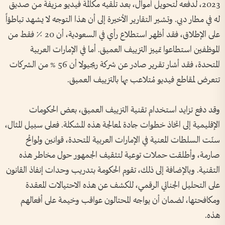
2023، لدفعه لتحويل أموال، بعد تلقيه مكالمة فيديو مزيفة من صديق
له في مطار دبي. وتشير التقارير الأخيرة إلى أن هذا التوجه لا يشهد تباطؤاً
على الإطلاق، فقد أظهر استطلاع رأي في السعودية، أن 20 ٪ فقط من
الموظفين استطاعوا تمييز التزييف العميق. أما في الإمارات العربية
المتحدة، فقد أشار تقرير صادر عن شركة ريجيولا أن 56 % من الشركات
تتعرض لمقاطع فيديو مُتلاعب بها بالتزييف العميق.
وقد دفع تزايد استخدام تقنية التزييف العميق، بعض الحكومات
الإقليمية إلى اتخاذ خطوات جادة لمعالجة هذه المشكلة. فعلى سبيل المثال،
سنّت السلطات المعنية في الإمارات العربية المتحدة، قوانين ولوائح
صارمة، وأطلقت حملات توعية لتثقيف الجمهور حول مخاطر هذه
التقنية. وبالإضافة إلى ذلك، تقوم الحكومة بتدريب وحدات إنفاذ القانون
على التحليل الجنائي الرقمي، للكشف عن هذه الاحتيالات المعقدة
ومكافحتها، لضمان أن يواجه المحتالون عواقب وخيمة على أفعالهم
هذه.