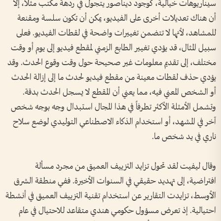
سيناريوهات خيالية، كوجود ديناصور يتجول في ردهة مكتب مثلاً، إلا
أن هناك تعديلات أخرى على الفيديو، يمكن أن تكون سلسة ومقنعة
للمشاهد، لأنها لا تتضمن تغييرات واضحة في لقطات الفيديو. فعلى
سبيل المثال، قد يؤدي تغيير الطابع الزمني لمقطع فيديو إلى يوم أو وقت
مختلف، إلى تقديم معلومات غير صحيحة حول وقت وقوع الحدث. وقد
يؤدي حذف لقطات معينة من مقطع فيديو لحدث ما إلى إزالة الحدث
أو الشخص المعني فيه، مما يعني أن المقطع لا يسجل الحدث بدقة.
وتشمل الأمثلة الأكثر تطرفاً في هذا المجال استبدال وجه بوجه شخص
آخر في المشهد، أو استخدام الذكاء الاصطناعي التوليدي لوضع سلاح
ناري في يد شخص ما.
وقال ليفيت لقد تحول تزايد التزييف العميق من مجرد مسألة
افتراضية، إلى تهديد حقيقي في السنوات الأخيرة. ففي منطقة الشرق
الأوسط، تزايدت التقارير عن استخدام تقنية التزييف العميق في أنشطة
احتيالية. إذ تعرض مسؤول حكومي هندي متقاعد للاحتيال في عام