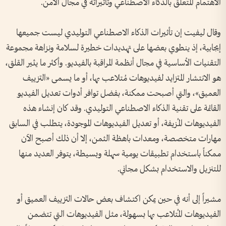
الاهتمام المتعلق بالذكاء الاصطناعي وتأثيراته في مجال الأمن.
وقال ليفيت إن تأثيرات الذكاء الاصطناعي التوليدي ليست جميعها
إيجابية، إذ ينطوي بعضها على تهديدات خطيرة لسلامة ونزاهة مجموعة
التقنيات الأساسية في مجال أنظمة المراقبة بالفيديو. وأكثر ما يثير القلق،
هو الانتشار المتزايد لفيديوهات مُتلاعب بها، أو ما يسمى «التزييف
العميق»، والتي أصبحت ممكنة، بفضل توافر أدوات تعديل الفيديو
القائمة على تقنية الذكاء الاصطناعي التوليدي. وقد كان إنشاء هذه
الفيديوهات المُزيفة، أو تعديل الفيديوهات الموجودة، يتطلب في السابق
مهارات متخصصة، ومعدات باهظة الثمن، إلا أن ذلك أصبح الآن
ممكناً باستخدام تطبيقات يومية سهلة وبسيطة، يتوفر العديد منها
للتنزيل والاستخدام بشكل مجاني.
مشيراً إلى أنه في حين يمكن اكتشاف بعض حالات التزييف العميق أو
الفيديوهات المُتلاعب بها بسهولة، مثل الفيديوهات التي تتضمن