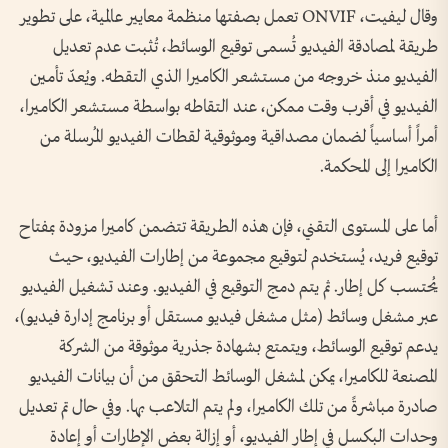
وقال ليفيت، ONVIF تعمل بصفتها منظمة معايير عالمية، على تطوير
طريقة لمصادقة الفيديو تُسمى توقيع الوسائط، تُثبت عدم تعديل
الفيديو منذ خروجه من مستشعر الكاميرا الذي التقطه. ويُعدّ تأمين
الفيديو في أقرب وقت ممكن، عند التقاطه بواسطة مستشعر الكاميرا،
أمراً أساسياً لضمان مصداقية وموثوقية لقطات الفيديو المُرسلة من
الكاميرا إلى المحكمة.
أما على المستوى التقني، فإن هذه الطريقة تتضمن كاميرا مزودة بمفتاح
توقيع فريد، يُستخدم لتوقيع مجموعة من إطارات الفيديو، حيث
يُحتسب كل إطار. ثم يتم دمج التوقيع في الفيديو. وعند تشغيل الفيديو
عبر مشغل وسائط (مثل مشغل فيديو مستقل أو برنامج إدارة فيديو)،
يدعم توقيع الوسائط، ويتمتع بشهادة جذرية موثوقة من الشركة
المصنعة للكاميرا، يمكن لمشغل الوسائط التحقق من أن بيانات الفيديو
صادرة مباشرةً من تلك الكاميرا، ولم يتم التلاعب بها. وفي حال تم تعديل
وحدات البكسل في إطار الفيديو، أو إزالة بعض الإطارات أو إعادة