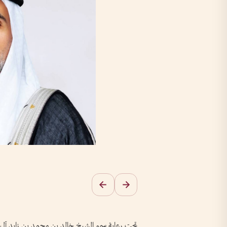
تحت رعاية سمو الشيخ خالد بن محمد بن زايد آل ن