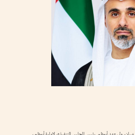
هيان، ولي عهد أبوظبي رئيس المجلس التنفيذي لإمارة أبوظبي،