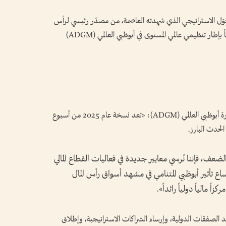
حوّل الاستراتيجي الذي شهدته العاصمة، من مصدّر رئيسي لرأس
المال إلى مركز مالي عالمي للتدفقات المتبادلة، مدعوماً بإطار تنظيمي عالمي المستوى في أبوظبي العالمي (ADGM)
وقال معالي أحمد جاسم الزعابي، رئيس مجلس إدارة أبوظبي العالمي (ADGM): «تعد نسخة عام 2025 من أسبوع
الحدث البارز.
لضعف، فإننا نُرسي معايير جديدة في فعاليات القطاع المالي
ع تأثير أبوظبي المتنامي في مشهد أسواق رأس المال
اً مالياً دولياً رائداً».
قد الصفقات الدولية، وإرساء الشراكات الاستراتيجية، وإطلاق