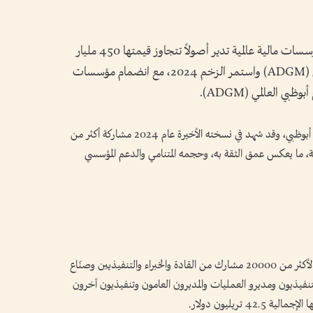
ففي نسخة عام 2023، شهد الحدث إعلان مؤسسات مالية عالمية تدير أصولاً تتجاوز قيمتها 450 مليار
دولار عن تأسيس مقرات لها في أبوظبي العالمي (ADGM) واستمر الزخم 2024، مع انضمام مؤسسات
ويحظى الحدث بدعم الصناديق السيادية الثلاثة في أبوظبي، وقد شهد في نسخته الأخيرة عام 2024 مشاركة أكثر من
ية، ما يعكس عمق الثقة به، وحجمه المتنامي والدعم المؤسسي
وشهد أسبوع أبوظبي المالي 2024 حضوراً استثنائياً لأكثر من 20000 مشارك من القادة والخبراء والتنفيذيين وصنّاع
لتنفيذيون ومديرو العمليات والمديرون العامون وتنفيذيون آخرون
 تريليون دولار.