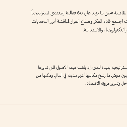
وتضمّنت أجندة الحدث أكثر من 350 جلسة نقاشية ضمن ما يزيد على 60 فعالية ومنتدى استراتيجياً
مع قادة الفكر وصنّاع القرار لمناقشة أبرز التحديات
التكنولوجيا، والاستدامة.
الاستراتيجية بعيدة المدى، إذ بلغت قيمة الأصول التي تديرها
 السيادية خلال العام الماضي نحو 1.7 تريليون دولار، ما رسّخ مكانتها أغنى مدينة في العالم، ومكّنها من
أجل وتعزيز مرونة الاقتصاد.