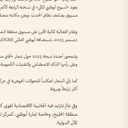
يعود «أسبوع أبوظبي المالي» في نسخته الرابعة كأكبر
مسبوق يضاعف نطاق الحدث، ويعزز مكانته منصة عالم
ديسمبر 2025، باستضافة أبوظبي العالمي (ADGM)، وبالتعاون مع «القابضة» (ADQ) شريكاً رئيسياً.
وتتمحور أجندة نسخة 2025 حو
وعلى رأسها الذكاء الاصطناعي والتقنيات الكمومية، ف
كما يأتي الشعار انعكاساً للتحولات الجوهرية في حركة
أكثر ترابطاً ومرونة.
وفي عالم تتزايد فيه الجاذبية الاقتصادية لقوى 
منطقة الخليج، وخاصة إمارة أبوظبي، كمركز ث
المال الدولية.