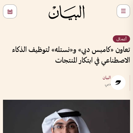
أعمال
تعاون «كامبس دبي» و«نستله» لتوظيف الذكاء
الاصطناعي في ابتكار المنتجات
البيان
دبي