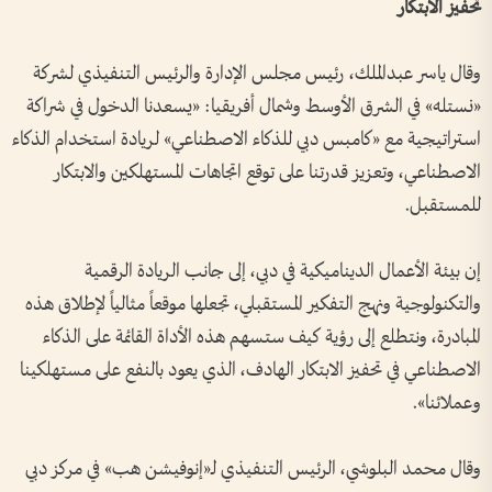
تحفيز الابتكار
وقال ياسر عبدالملك، رئيس مجلس الإدارة والرئيس التنفيذي لشركة
«نستله» في الشرق الأوسط وشمال أفريقيا: «يسعدنا الدخول في شراكة
استراتيجية مع «كامبس دبي للذكاء الاصطناعي» لريادة استخدام الذكاء
الاصطناعي، وتعزيز قدرتنا على توقع اتجاهات المستهلكين والابتكار
للمستقبل.
إن بيئة الأعمال الديناميكية في دبي، إلى جانب الريادة الرقمية
والتكنولوجية ونهج التفكير المستقبلي، تجعلها موقعاً مثالياً لإطلاق هذه
المبادرة، ونتطلع إلى رؤية كيف ستسهم هذه الأداة القائمة على الذكاء
الاصطناعي في تحفيز الابتكار الهادف، الذي يعود بالنفع على مستهلكينا
وعملائنا».
وقال محمد البلوشي، الرئيس التنفيذي لـ«إنوفيشن هب» في مركز دبي