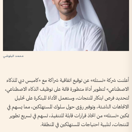
محمد البلوشي
أعلنت شركة «نستله» عن توقيع اتفاقية شراكة مع «كامبس دبي للذكاء
الاصطناعي» لتطوير أداة متطورة قائمة على توظيف الذكاء الاصطناعي،
لتحديد فرص ابتكار المنتجات، وستعمل الأداة المبتكرة على تحليل
الاتجاهات الناشئة، وتوفير رؤى حول سلوك المستهلكين، مما يسهم في
تمكين «نستله» من اتخاذ قرارات قابلة للتنفيذ، تسهم في تسريع تطوير
المنتجات، لتلبية احتياجات المستهلكين في المنطقة.