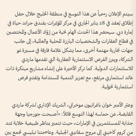
سيتم الإعلان رسمياً عن هذا التوسع في منطقة الخليج خلال حفل
إطلاق يُعقد في 28 يناير الجاري في مركز المؤتمرات بفندق جراند حياة في
إمارة دبي. سيحضر هذا الحدث الهام نخبة من رُوّاد الأعمال والمختصين
في قطاع العقارات والشخصيات البارزة المحلية والعالمية، إلى جانب
جهات تجارية مهتمة أخرى، مما يشكل علامة فارقة في مسيرة نمو
الشركة، ويبرز الفرص الاستثمارية العقارية التي تقدمها ماردي
للاستثمارات الدولية. كما تركز الأخيرة على إنشاء مشاريع مبتكرة ذات
عائد استثماري مرتفع، مع تعزيز التنمية المستدامة وتقديم فرص
استثمارية تحوّلية.
وعبّر الأمير خوان باغراتيون موخراني، الشريك الإداري لشركة ماردي
القابضة، عن حماسه لهذا التوسع قائلاً: «أصبحت جورجيا وجهة
جذابة للمستثمرين في الإمارات، حيث تتميز بمناظر طبيعية خلابة تمتد
من كروم كاخيتي إلى مروج سفانيتي الجبلية. وعاصمتنا تبليسي تجمع بين