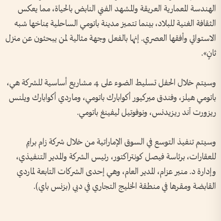
الهندسة المعمارية العريقة والمشهد الفني النابض بالحياة، مما يعكس
الثقافة الغنية للبلاد، بينما تتميز مدينة باتومي الساحلية بمناخها شبه
الاستوائي وأفقها العصري. إنها بالفعل وجهة مثالية لمن يبحثون عن منزل
ثانٍ».
وسيتم خلال الحفل تسليط الضوء على 4 مشاريع أساسية للشركة هي،
باتومي هيلز، وفندق ميركيور أكوابارك باتومي، وماردي أكوابارك ويلنس
ريزورت آند ريزيدنس، ونوفوتيل ليفينغ باتومي.
وسيتم تنفيذ التوسع في السوق الإماراتية من خلال شركة زام برايم
للعقارات، برئاسة فيصل كونتراكتور، رئيس الشركة والمدير التنفيذي،
وإدارة د. منير عزام، المدير العام، وهي إحدى الشركات التابعة لماردي
القابضة ومقرها في منطقة الخليج التجاري في دبي (بزنس باي).