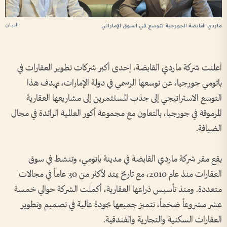
البيان
ماردي القابضة الجورجية تتوسع في السوق الإماراتي
أعلنت شركة ماردي القابضة، إحدى أكبر شركات تطوير العقارات في
باتومي جورجيا، عن توسعها الرسمي في دولة الإمارات، يهدف هذا
التوسع الاستراتيجي إلى جذب المستثمرين إلى مشاريعها العقارية
المرموقة في جورجيا، بالتعاون مع مجموعة أكور العالمية الرائدة في مجال
الضيافة.
يقع مقر شركة ماردي القابضة في مدينة باتومي، وتنشط في سوق
العقارات منذ عام 2010، مع تاريخ يمتد لأكثر من 30 عاماً في مجالات
متعددة. ومنذ تأسيس ذراعها العقارية، أكملت الشركة حوالي خمسة
عشر مشروعاً ضخماً، تتميز جميعها بجودة عالية في تصميم وتطوير
العقارات السكنية والتجارية والفندقية.