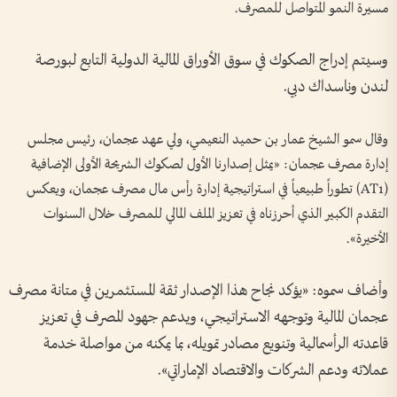
مسيرة النمو المتواصل للمصرف.
وسيتم إدراج الصكوك في سوق الأوراق المالية الدولية التابع لبورصة
لندن وناسداك دبي.
وقال سمو الشيخ عمار بن حميد النعيمي، ولي عهد عجمان، رئيس مجلس
إدارة مصرف عجمان: «يمثل إصدارنا الأول لصكوك الشريحة الأولى الإضافية
(AT1) تطوراً طبيعياً في استراتيجية إدارة رأس مال مصرف عجمان، ويعكس
التقدم الكبير الذي أحرزناه في تعزيز الملف المالي للمصرف خلال السنوات
الأخيرة».
وأضاف سموه: «يؤكد نجاح هذا الإصدار ثقة المستثمرين في متانة مصرف
عجمان المالية وتوجهه الاستراتيجي، ويدعم جهود المصرف في تعزيز
قاعدته الرأسمالية وتنويع مصادر تمويله، بما يمكنه من مواصلة خدمة
عملائه ودعم الشركات والاقتصاد الإماراتي».