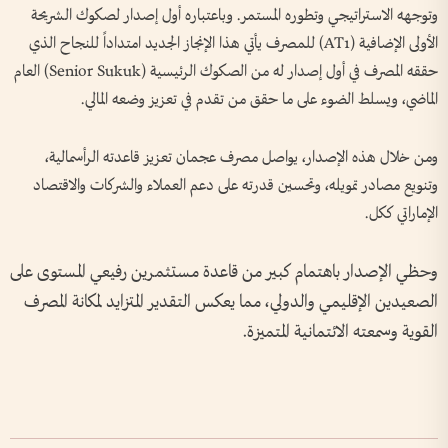
وتوجهه الاستراتيجي وتطوره المستمر. وباعتباره أول إصدار لصكوك الشريحة
الأولى الإضافية (AT1) للمصرف يأتي هذا الإنجاز الجديد امتداداً للنجاح الذي
حققه المصرف في أول إصدار له من الصكوك الرئيسية (Senior Sukuk) العام
الماضي، ويسلط الضوء على ما حقق من تقدم في تعزيز وضعه المالي.
ومن خلال هذه الإصدار، يواصل مصرف عجمان تعزيز قاعدته الرأسمالية،
وتنويع مصادر تمويله، وتحسين قدرته على دعم العملاء والشركات والاقتصاد
الإماراتي ككل.
وحظي الإصدار باهتمام كبير من قاعدة مستثمرين رفيعي المستوى على
الصعيدين الإقليمي والدولي، مما يعكس التقدير المتزايد لمكانة المصرف
القوية وسمعته الائتمانية المتميزة.