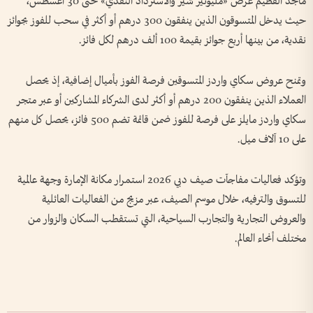
ماجد الفطيم عرض «مليونير شير والاسترداد النقدي» حتى 30 أغسطس،
حيث يدخل المتسوقون الذين ينفقون 300 درهم أو أكثر في سحب للفوز بجوائز
نقدية، من بينها أربع جوائز بقيمة 100 ألف درهم لكل فائز.
وتمنح عروض سكاي واردز المتسوقين فرصة الفوز بأميال إضافية، إذ يحصل
العملاء الذين ينفقون 200 درهم أو أكثر لدى الشركاء المشاركين أو عبر متجر
سكاي واردز مايلز على فرصة للفوز ضمن قائمة تضم 500 فائز، يحصل كل منهم
على 10 آلاف ميل.
وتؤكد فعاليات مفاجآت صيف دبي 2026 استمرار مكانة الإمارة وجهة عالمية
للتسوق والترفيه، خلال موسم الصيف، عبر مزيج من الفعاليات العائلية
والعروض التجارية والتجارب السياحية، التي تستقطب السكان والزوار من
مختلف أنحاء العالم.