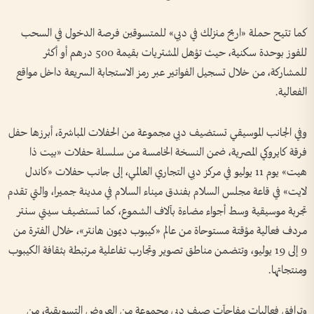
كما تتيح حملة «اربح منزلك في دبي» للمتسوقين فرصة الدخول في السحب
للفوز بوحدة سكنية، حيث تؤهل المشتريات بقيمة 500 درهم أو أكثر
للمشاركة، من خلال تسجيل الفواتير عبر رمز الاستجابة السريعة داخل مواقع
الفعالية.
وفي الجانب الموسيقي تستضيف دبي مجموعة من الحفلات المباشرة، أبرزها حفل
فرقة كايروكي المصرية، ضمن النسخة الخامسة من سلسلة حفلات «بيت ذا
هيت» يوم 11 يوليو في مركز دبي التجاري العالمي، إلى جانب حفلات «كاندل
لايت» في قاعة مجلس السلام بفندق ميناء السلام في مدينة جميرا، والتي تقدم
تجربة موسيقية وسط أجواء مضاءة بآلاف الشموع، كما تستضيف سيتي سنتر
مردف فعالية مؤقتة مستوحاة من عالم «كيبوب ديمون هانتر»، خلال الفترة من
9 إلى 19 يوليو، وتتضمن مناطق تصوير وتجارب تفاعلية مرتبطة بثقافة الكيبوب
ومنتجاتها.
وترافق فعاليات مفاجآت صيف دبي مجموعة من العروض التسويقية، من