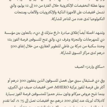
بينها عطلة التخفيضات الإلكترونية خلال الفترة من 10 إلى 12 يوليو، والتي
تشمل تخفيضات على الأجهزة الذكية والإلكترونيات والألعاب ومنتجات
التكنولوجيا لدى عدد من المتاجر المشاركة.
وتشهد الحملة أيضاً إطلاق مبادرة «اربح منزلك في دبي»، بالتعاون بين مؤسسة
دبي للمهرجانات والتجزئة وغرف دبي، والتي تمنح المتسوقين فرصة الفوز بـ12
وحدة سكنية من شركة بن غاطي للتطوير العقاري، من خلال إنفاق 500
درهم لدى مراكز التسوق المشاركة.
«سكاي واردز» الصيف
وفي دبي فستيفال سيتي مول يحصل المتسوقون الذين ينفقون 300 درهم أو
أكثر على فرصة للفوز بمركبة MHERO، ضمن تخفيضات صيف دبي الكبرى،
بينما تتيح عروض ميركاتو وتاون سنتر جميرا للمتسوقين فرصة الفوز بسيارة
كاديلاك ليريك عند إنفاق 200 درهم، مع تخفيضات تصل إلى 75 %، كما تقدم