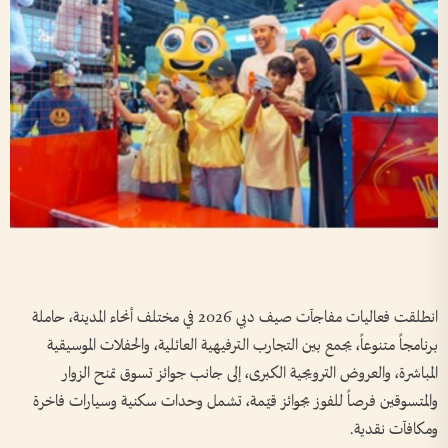
انطلقت فعاليات مفاجآت صيف دبي 2026 في مختلف أنحاء المدينة، حاملة
برنامجاً متنوعاً، يجمع بين التجارب الترفيهية العائلية، والحفلات الموسيقية
المباشرة، والعروض الترويجية الكبرى، إلى جانب جوائز تسوق تمنح الزوار
والمتسوقين فرصاً للفوز بجوائز قيّمة، تشمل وحدات سكنية وسيارات فاخرة
ومكافآت نقدية.