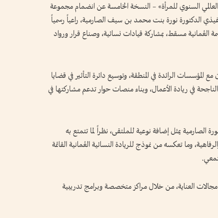
ى العالمي السنوي للمرأة» – النسخة الخامسة عن انضمام مجموعة
فيذي الدكتورة نورة بنت محمد بن سيف الصارمية، راعياً رسمياً
مة العُمانية مسقط، بمشاركة قيادات نسائية، وصناع قرار ورواد
 مع المؤسسات الرائدة في المنطقة، وتوسيع دائرة التأثير في قضايا
الناجحة في ريادة الأعمال، وبناء منصات حوار تدعم مشاركتها في
 الصارمية يمثل إضافة نوعية للملتقى، نظراً لما تتمتع به
لرفاهية، وما تعكسه من نموذج للريادة النسائية العُمانية القائمة
تمعي.
في مجالات العناية، من خلال مراكز متخصصة وبرامج تدريبية