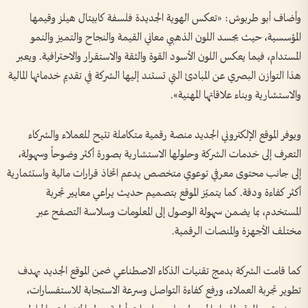
وأضاف أبو طربوش: «تعكس الهوية الجديدة فلسفة كابيتال هيلز وقيمها
المؤسسية، حيث يجسد اللون الذهبي معاني القيمة والنجاح والتميز والنمو
المستدام، فيما يعكس اللون الأسود القوة والثقة والاستقرار والاحترافية. ويعبر
هذا التوازن البصري عن المبادئ التي تستند إليها الشركة في تقديم خدماتها المالية
والاستشارية وبناء علاقاتها المهنية».
ويوفر الموقع الإلكتروني الجديد منصة رقمية متكاملة تتيح للعملاء والشركاء
التعرف إلى خدمات الشركة وحلولها الاستشارية بصورة أكثر وضوحاً وسهولة،
إلى جانب محتوى معرفي توعوي متخصص يدعم اتخاذ قرارات مالية واستثمارية
أكثر كفاءة ودقة. كما يتميّز الموقع بتصميم حديث يراعي معايير تجربة
المستخدم، بما يضمن سهولة الوصول إلى المعلومات وسلاسة التصفح عبر
مختلف الأجهزة والمنصات الرقمية.
كما قامت الشركة بدمج تقنيات الذكاء الاصطناعي ضمن الموقع الجديد بهدف
تطوير تجربة العملاء، ورفع كفاءة التواصل وسرعة الاستجابة للاستفسارات،