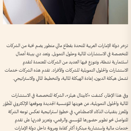
تزخر دولة الإمارات العربية المتحدة بقطاع مالي متطور يضم نخبة من الشركات
المتخصصة في الاستشارات المالية وحلول التمويل. وتعد دبي ببيئة أعمال
استثمارية نشطة، وتتوزع فيها العديد من الشركات المعتمدة لتقديم
الاستشارات والحلول التمويلية للشركات والأفراد. تقدم هذه الشركات خدمات
تشمل هيكلة الديون، إعادة الهيكلة المالية، والتخطيط المالي والاستراتيجي.
وفي هذا الإطار، كشفت «كابيتال هيلز»، الشركة المتخصصة في الاستشارات
المالية والحلول التمويلية، عن هويتها المؤسّسية الجديدة وموقعها الإلكتروني المُطوَّر
والمعزز بتقنيات الذكاء الاصطناعي، في خطوةٍ استراتيجية تعكس توجه الشركة
المتواصل نحو تطوير حضورها المؤسسي والرقمي، وتعزيز قدرتها على تقديم
خدمات مالية واستشارية مبتكرة أكثر كفاءة ومرونة داخل دولة الإمارات