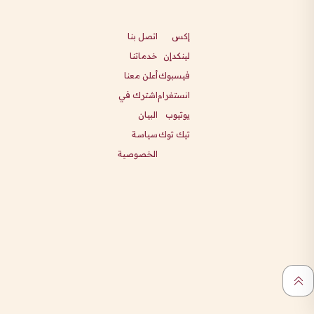
إكس
اتصل بنا
لينكدإن
خدماتنا
فيسبوك
أعلن معنا
انستغرام
اشترك في
يوتيوب
البيان
تيك توك
سياسة
الخصوصية