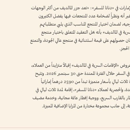
لإمارات في «دناتا للسفر»: «تعد جزر المالديف من أكثر الوجهات
غير أنه ونظراً لضخامة عدد المنتجعات فيها يفضل الكثيرون
وجيه، لضمان اختيار المنتجع المناسب الذي يلبي متطلباتهم
 في المالديف» بأنه يحل التعقيد المتعلق باختيار منتجع
ن حصولهم على قيمة استثنائية في منتجع عالي الجودة، والتمتع
الحجز.
ض «الإقامات السرية في المالديف» إقبالاً متزايداً من العملاء،
وهي متاحة للحجز حتى 31 يوليو 2026، للراغبين في السفر خلال الفترة الممتدة حتى 30 سبتمبر 2026. وتتيح
هذه العروض للمسافرين التمتع بإقامة فاخرة لمدة ثلاث ليالٍ بأسعار متميزة تبدأ من 2590 درهماً إماراتياً
الحصرية لعملاء «دناتا للسفر»، إقامة لمدة ثلاث ليالٍ في
طار بالقارب السريع، ووجبة إفطار عائمة مجانية، وخدمة مضيف
إلى جانب مجموعة مختارة من المزايا الإضافية المميزة.