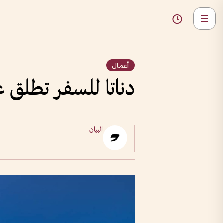
أعمال
دناتا للسفر تطلق ع
البيان