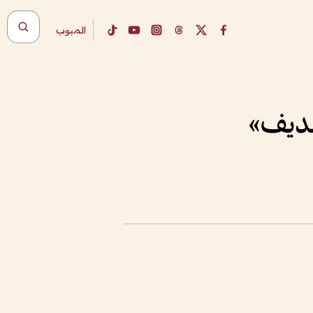
المبوب
لديف»