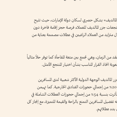
المالديف» بشكل حصري لسكان دولة الإمارات، حيث تتيح
منتجعات جزر المالديف للعملاء فرصة حجز إقامة فاخرة دون
قبال متزايد من العملاء الراغبين في عطلات مصممة بعناية من
من الزمان، وهي تجمع بين متعة المفاجأة كما توفر حلاً مثالياً
عوبة اتخاذ القرار المناسب بشأن اختيار المنتجع الأمثل.
ر المالديف الوجهة الدولية الأكثر شعبية لدى المسافرين
الإماراتيين هذا الصيف، حيث تستحوذ على حوالي 20% من إجمالي حجوزات الفنادق الخارجية. كما تهيمن
المالديف على الطلب على العطلات الشاملة، إذ استأثرت بنسبة 54% من إجمالي حجوزات العطلات الشاملة في
يبرز هذا التوجه تفضيل المسافرين التمتع بالراحة والقيمة المتميزة، مع إنجاز كل
 بدء عطلاتهم.